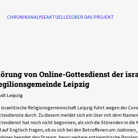
CHRONIK
ANALYSE
AKTUELLES
ÜBER DAS PROJEKT
Alle Ereignisse
7502
Ereignisse
törung von Online-Gottesdienst der isr
Ereignisse
egilionsgemeinde Leipzig
dt Leipzig
 israelitische Religionsgemeinschaft Leipzig führt wegen der Co
tesdienste durch. Zu diesem meldet sich ein User mit dem Namen 
tesdienst hat noch nicht begonnen, als sich die Störenden in di
 auf Englisch fragen, ob es sich bei den Betroffenen um Jüdinnen
biner beendet den Stream, bevor weitere antisemitische Parolen