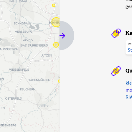
ges
Ka
Re
St
Qu
kle
mot
RIA