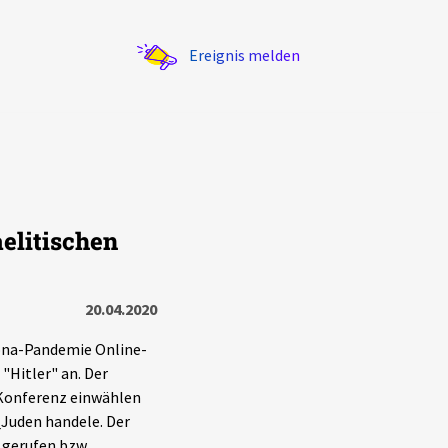
Ereignis melden
aelitischen
Statistik
Exportieren
?
Filter Erklärungen
20.04.2020
rona-Pandemie Online-
"Hitler" an. Der
e Konferenz einwählen
_Juden handele. Der
 gerufen bzw.