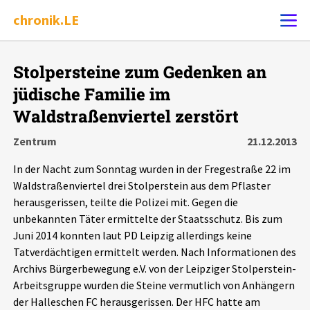
chronik.LE
Alle Ereignisse
Stolpersteine zum Gedenken an
Ereignis melden
7502
Ereignisse
jüdische Familie im
Waldstraßenviertel zerstört
Chronik
Ereignisse
Statistik
Zentrum
21.12.2013
Exportieren
?
Filter Erklärungen
Dossiers
In der Nacht zum Sonntag wurden in der Fregestraße 22 im
Waldstraßenviertel drei Stolperstein aus dem Pflaster
herausgerissen, teilte die Polizei mit. Gegen die
Leipziger Zustände
unbekannten Täter ermittelte der Staatsschutz. Bis zum
Juni 2014 konnten laut PD Leipzig allerdings keine
Schlaglichter
Tatverdächtigen ermittelt werden. Nach Informationen des
Archivs Bürgerbewegung e.V. von der Leipziger Stolperstein-
Phänomene
Arbeitsgruppe wurden die Steine vermutlich von Anhängern
der Halleschen FC herausgerissen. Der HFC hatte am