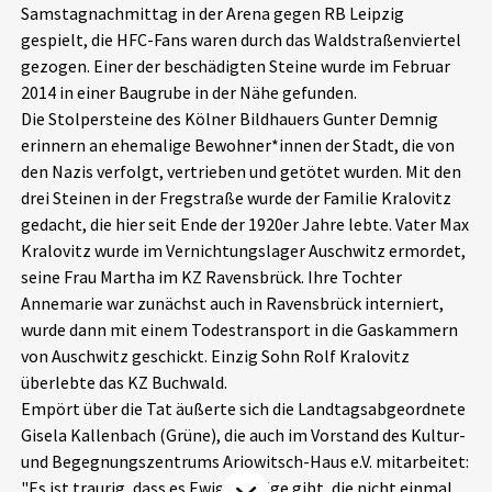
Samstagnachmittag in der Arena gegen RB Leipzig
Aktuelles
gespielt, die HFC-Fans waren durch das Waldstraßenviertel
gezogen. Einer der beschädigten Steine wurde im Februar
Alle Beiträge
2014 in einer Baugrube in der Nähe gefunden.
Über uns
Die Stolpersteine des Kölner Bildhauers Gunter Demnig
Veranstaltungen
erinnern an ehemalige Bewohner*innen der Stadt, die von
Projektbeschreibung
Pressemitteilungen
den Nazis verfolgt, vertrieben und getötet wurden. Mit den
Kontakt
drei Steinen in der Fregstraße wurde der Familie Kralovitz
Podcasts
gedacht, die hier seit Ende der 1920er Jahre lebte. Vater Max
Unterstützer_innen
Kralovitz wurde im Vernichtungslager Auschwitz ermordet,
seine Frau Martha im KZ Ravensbrück. Ihre Tochter
Spenden
Annemarie war zunächst auch in Ravensbrück interniert,
chronik.LE in der Presse
wurde dann mit einem Todestransport in die Gaskammern
von Auschwitz geschickt. Einzig Sohn Rolf Kralovitz
überlebte das KZ Buchwald.
Empört über die Tat äußerte sich die Landtagsabgeordnete
Gisela Kallenbach (Grüne), die auch im Vorstand des Kultur-
und Begegnungszentrums Ariowitsch-Haus e.V. mitarbeitet:
"Es ist traurig, dass es Ewiggestrige gibt, die nicht einmal