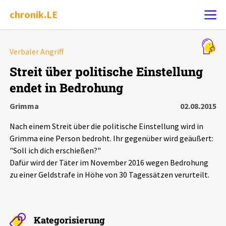
chronik.LE
Alle Ereignisse
Verbaler Angriff
Ereignis melden
7502
Ereignisse
Streit über politische Einstellung
endet in Bedrohung
Chronik
Ereignisse
Statistik
Grimma
02.08.2015
Exportieren
?
Filter Erklärungen
Dossiers
Nach einem Streit über die politische Einstellung wird in
Grimma eine Person bedroht. Ihr gegenüber wird geäußert:
Leipziger Zustände
"Soll ich dich erschießen?"
Dafür wird der Täter im November 2016 wegen Bedrohung
zu einer Geldstrafe in Höhe von 30 Tagessätzen verurteilt.
Schlaglichter
Phänomene
Kategorisierung