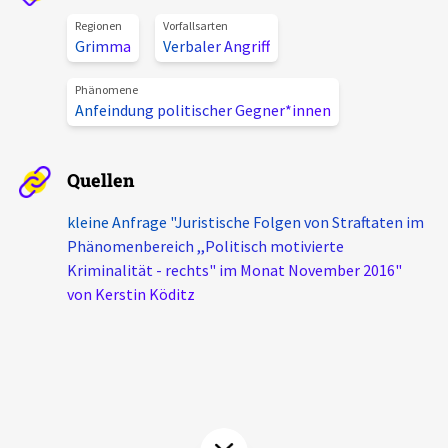
Aktuelles
Regionen
Vorfallsarten
Grimma
Verbaler Angriff
Alle Beiträge
Über uns
Phänomene
Anfeindung politischer Gegner*innen
Veranstaltungen
Projektbeschreibung
Pressemitteilungen
Quellen
Kontakt
Podcasts
Unterstützer_innen
kleine Anfrage "Juristische Folgen von Straftaten im
Phänomenbereich ,,Politisch motivierte
Spenden
Kriminalität - rechts" im Monat November 2016"
von Kerstin Köditz
chronik.LE in der Presse