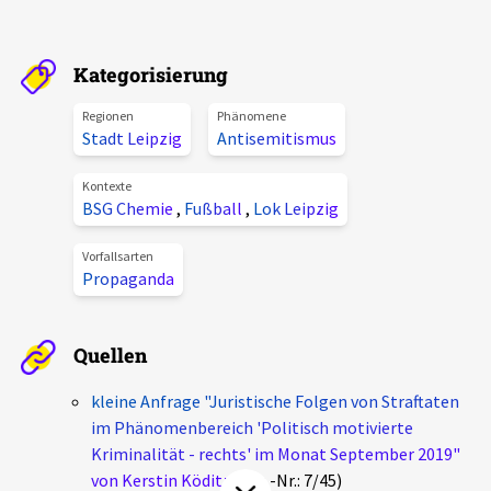
Aktuelles
Kategorisierung
Alle Beiträge
Über uns
Regionen
Phänomene
Veranstaltungen
Stadt Leipzig
Antisemitismus
Projektbeschreibung
Pressemitteilungen
Kontexte
Kontakt
BSG Chemie
,
Fußball
,
Lok Leipzig
Podcasts
Unterstützer_innen
Vorfallsarten
Propaganda
Spenden
chronik.LE in der Presse
Quellen
kleine Anfrage "Juristische Folgen von Straftaten
im Phänomenbereich 'Politisch motivierte
Kriminalität - rechts' im Monat September 2019"
von Kerstin Köditz
(Drs.-Nr.: 7/45)