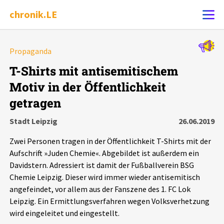
chronik.LE
Alle Ereignisse
Propaganda
Ereignis melden
7502
Ereignisse
T-Shirts mit antisemitischem
Motiv in der Öffentlichkeit
Chronik
Ereignisse
Statistik
getragen
Exportieren
?
Filter Erklärungen
Dossiers
Stadt Leipzig
26.06.2019
Zwei Personen tragen in der Öffentlichkeit T-Shirts mit der
Leipziger Zustände
Aufschrift »Juden Chemie«. Abgebildet ist außerdem ein
Davidstern. Adressiert ist damit der Fußballverein BSG
Schlaglichter
Chemie Leipzig. Dieser wird immer wieder antisemitisch
angefeindet, vor allem aus der Fanszene des 1. FC Lok
Leipzig. Ein Ermittlungsverfahren wegen Volksverhetzung
Phänomene
wird eingeleitet und eingestellt.