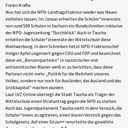
Freien Kräfte.
Aktuelles
Nun hat sich die NPD-Landtagsfraktion wieder was Neues
einfallen lassen. Im Januar erhielten die Schüler*innenräte
Alle Beiträge
Über uns
von rund 500 Schulen in Sachsen ein Rundschreiben inklusive
der NPD-Jugenzeitung "Durchblick". Auch in Taucha
Veranstaltungen
erhielten die Schüler*innenräte der Mittelschule diese
Projektbeschreibung
Pressemitteilungen
Wahlwerbung. In dem Schreiben hetzt NPD-Fraktionschef
Kontakt
Holger Apfel ungeniert gegen CDU und FDP und bezeichnet
Podcasts
diese als „Bonzenparteien". In rassistischer und
Unterstützer_innen
antisemitischer Manier weiß er zu berichten, dass diese
Parteien nicht mehr „Politik für die Mehrheit unseres
Spenden
Volkes, sondern nur noch für Ausländer, das Ausland und das
chronik.LE in der Presse
Großkapital" machen würden.
Laut LVZ Online überlegt die Stadt Taucha als Träger der
Mittelschule einen Strafantrag gegen die NPD zu stellen.
Auch das Jugendparlament Taucha sieht in dem Versuch, die
Schüler*innen zu agitieren, einen klaren Verstoß gegen das
Schulgesetz. Auf einer Sitzung verurteilte das gewählte