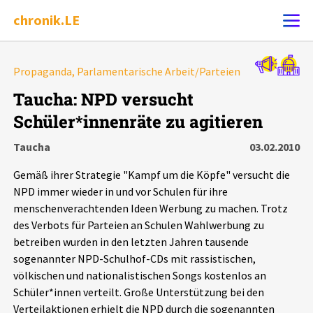
chronik.LE
Alle Ereignisse
Propaganda, Parlamentarische Arbeit/Parteien
Ereignis melden
7502
Ereignisse
Taucha: NPD versucht
Schüler*innenräte zu agitieren
Chronik
Ereignisse
Statistik
Taucha
03.02.2010
Exportieren
?
Filter Erklärungen
Dossiers
Gemäß ihrer Strategie "Kampf um die Köpfe" versucht die
NPD immer wieder in und vor Schulen für ihre
Leipziger Zustände
menschenverachtenden Ideen Werbung zu machen. Trotz
des Verbots für Parteien an Schulen Wahlwerbung zu
betreiben wurden in den letzten Jahren tausende
Schlaglichter
sogenannter NPD-Schulhof-CDs mit rassistischen,
völkischen und nationalistischen Songs kostenlos an
Phänomene
Schüler*innen verteilt. Große Unterstützung bei den
Verteilaktionen erhielt die NPD durch die sogenannten