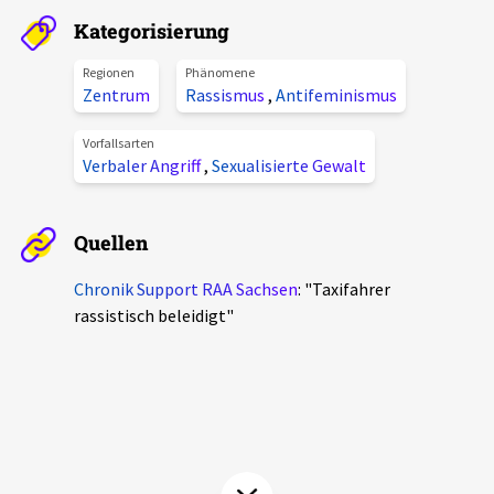
Aktuelles
Kategorisierung
Regionen
Phänomene
Alle Beiträge
Zentrum
Rassismus
,
Antifeminismus
Über uns
Veranstaltungen
Vorfallsarten
Projektbeschreibung
Verbaler Angriff
,
Sexualisierte Gewalt
Pressemitteilungen
Kontakt
Podcasts
Quellen
Unterstützer_innen
Spenden
Chronik Support RAA Sachsen
: "Taxifahrer
rassistisch beleidigt"
chronik.LE in der Presse