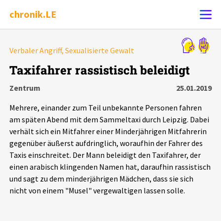
chronik.LE
Alle Ereignisse
Verbaler Angriff, Sexualisierte Gewalt
Ereignis melden
7502
Ereignisse
Taxifahrer rassistisch beleidigt
Zentrum
25.01.2019
Chronik
Ereignisse
Statistik
Mehrere, einander zum Teil unbekannte Personen fahren
Exportieren
?
Filter Erklärungen
Dossiers
am späten Abend mit dem Sammeltaxi durch Leipzig. Dabei
verhält sich ein Mitfahrer einer Minderjährigen Mitfahrerin
gegenüber äußerst aufdringlich, woraufhin der Fahrer des
Leipziger Zustände
Taxis einschreitet. Der Mann beleidigt den Taxifahrer, der
einen arabisch klingenden Namen hat, daraufhin rassistisch
Schlaglichter
und sagt zu dem minderjährigen Mädchen, dass sie sich
nicht von einem "Musel" vergewaltigen lassen solle.
Phänomene