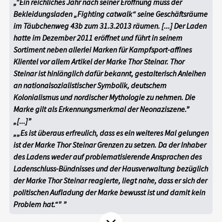
"Ein reichliches Jahr nach seiner Eröffnung muss der
Aktuelles
Bekleidungsladen „Fighting catwalk“ seine Geschäftsräume
im Täubchenweg 43b zum 31.3.2013 räumen. [...] Der Laden
Alle Beiträge
hatte im Dezember 2011 eröffnet und führt in seinem
Über uns
Sortiment neben allerlei Marken für Kampfsport-affines
Veranstaltungen
Klientel vor allem Artikel der Marke Thor Steinar. Thor
Projektbeschreibung
Steinar ist hinlänglich dafür bekannt, gestalterisch Anleihen
Pressemitteilungen
an nationalsozialistischer Symbolik, deutschem
Kontakt
Podcasts
Kolonialismus und nordischer Mythologie zu nehmen. Die
Unterstützer_innen
Marke gilt als Erkennungsmerkmal der Neonaziszene.
[...]
Spenden
„Es ist überaus erfreulich, dass es ein weiteres Mal gelungen
ist der Marke Thor Steinar Grenzen zu setzen. Da der Inhaber
chronik.LE in der Presse
des Ladens weder auf problematisierende Ansprachen des
Ladenschluss-Bündnisses und der Hausverwaltung bezüglich
der Marke Thor Steinar reagierte, liegt nahe, dass er sich der
politischen Aufladung der Marke bewusst ist und damit kein
Problem hat.“"