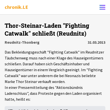
chronik.LE
Alle Ereignisse
Thor-Steinar-Laden "Fighting
Ereignis melden
7502
Ereignisse
Catwalk" schließt (Reudnitz)
Reudnitz-Thonberg
31.03.2013
Chronik
Ereignisse
Statistik
Das Bekleidungsgeschäft "Fighting Catwalk" im Reudnitzer
Täubchenweg muss nach einer Klage des Hauseigentümers
Exportieren
?
Filter Erklärungen
Dossiers
schließen. Darauf haben sich Geschäftsinhaber und
Hauseigentümer in einem Vergleich geeinigt. Im "Fighting
Leipziger Zustände
Catwalk" war unter anderem die bei Neonazis beliebte
Marke Thor Steinar verkauft worden.
Schlaglichter
In einer Pressemitteilung des "Aktionsbündnis
Ladenschluss", dass Proteste gegen den Laden organisiert
hatte, heißt es:
Phänomene