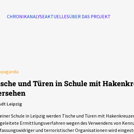
CHRONIK
ANALYSE
AKTUELLES
ÜBER DAS PROJEKT
Alle Ereignisse
7502
Ereignisse
opaganda
Ereignisse
ische und Türen in Schule mit Hakenk
ersehen
dt Leipzig
einer Schule in Leipzig werden Tische und Türen mit Hakenkreuze
geleitete Ermittlungsverfahren wegen des Verwendens von Kenn
fassungswidriger und terroristischer Organisationen wird eingeste