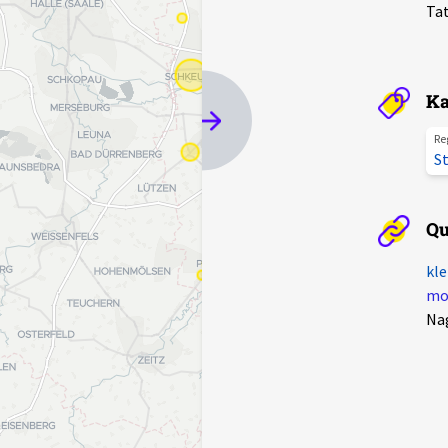
Tat
Ka
Re
St
Qu
kle
mot
Na