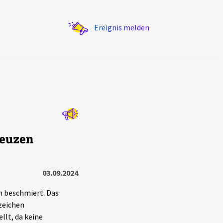
Ereignis melden
Statistik
reuzen
Exportieren
?
Filter Erklärungen
03.09.2024
n beschmiert. Das
zeichen
llt, da keine