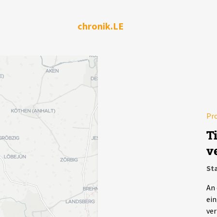
chronik.LE
Pr
T
v
Sta
An 
ein
ver