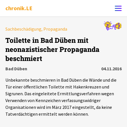
chronik.LE
Alle Ereignisse
Sachbeschädigung, Propaganda
Ereignis melden
7502
Ereignisse
Toilette in Bad Düben mit
neonazistischer Propaganda
Chronik
Ereignisse
Statistik
beschmiert
Exportieren
?
Filter Erklärungen
Dossiers
Bad Düben
04.11.2016
Unbekannte beschmieren in Bad Düben die Wände und die
Leipziger Zustände
Tür einer öffentlichen Toilette mit Hakenkreuzen und
Sigrunen. Das eingeleitete Ermittlungsverfahren wegen
Schlaglichter
Verwenden von Kennzeichen verfassungswidriger
Organisationen wird im März 2017 eingestellt, da keine
Tatverdächtigen ermittelt werden können.
Phänomene