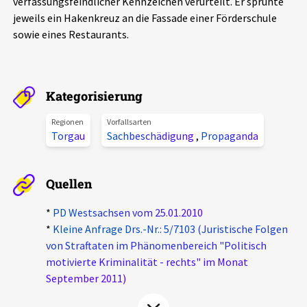
verfassungsfeindlicher Kennzeichen verurteilt. Er sprühte
Aktuelles
jeweils ein Hakenkreuz an die Fassade einer Förderschule
sowie eines Restaurants.
Alle Beiträge
Über uns
Veranstaltungen
Kategorisierung
Projektbeschreibung
Pressemitteilungen
Kontakt
Regionen
Vorfallsarten
Podcasts
Torgau
Sachbeschädigung
,
Propaganda
Unterstützer_innen
Spenden
Quellen
chronik.LE in der Presse
*
PD Westsachsen vom 25.01.2010
*
Kleine Anfrage Drs.-Nr.: 5/7103 (Juristische Folgen
von Straftaten im Phänomenbereich "Politisch
motivierte Kriminalität - rechts" im Monat
September 2011)