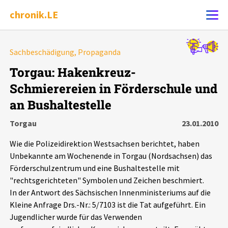
chronik.LE
Alle Ereignisse
Sachbeschädigung, Propaganda
Ereignis melden
7502
Ereignisse
Torgau: Hakenkreuz-
Schmierereien in Förderschule und
Chronik
Ereignisse
Statistik
an Bushaltestelle
Exportieren
?
Filter Erklärungen
Dossiers
Torgau
23.01.2010
Wie die Polizeidirektion Westsachsen berichtet, haben
Leipziger Zustände
Unbekannte am Wochenende in Torgau (Nordsachsen) das
Förderschulzentrum und eine Bushaltestelle mit
Schlaglichter
"rechtsgerichteten" Symbolen und Zeichen beschmiert.
In der Antwort des Sächsischen Innenministeriums auf die
Kleine Anfrage Drs.-Nr.: 5/7103 ist die Tat aufgeführt. Ein
Phänomene
Jugendlicher wurde für das Verwenden