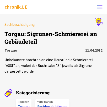
chronik.LE
Alle Ereignisse
Sachbeschädigung
Ereignis melden
7502
Ereignisse
Torgau: Sigrunen-Schmiererei an
Gebäudeteil
Chronik
Ereignisse
Statistik
Torgau
11.04.2012
Exportieren
?
Filter Erklärungen
Dossiers
Unbekannte brachten an eine Haustür die Schmiererei
"ASSI" an, wobei der Buchstabe "S" jeweils als Sigrune
Leipziger Zustände
dargestellt wurde.
Schlaglichter
Kategorisierung
Phänomene
Regionen
Vorfallsarten
Torgau
Sachbeschädigung