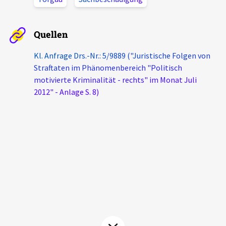
Aktuelles
Quellen
Alle Beiträge
Über uns
Kl. Anfrage Drs.-Nr.: 5/9889 ("Juristische Folgen von
Veranstaltungen
Straftaten im Phänomenbereich "Politisch
Projektbeschreibung
Pressemitteilungen
motivierte Kriminalität - rechts" im Monat Juli
Kontakt
2012" - Anlage S. 8)
Podcasts
Unterstützer_innen
Spenden
chronik.LE in der Presse