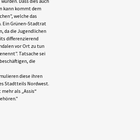
 wurden. Dass dies auch
ben kann kommt dem
ichen", welche das
. Ein Grünen-Stadtrat
, da die Jugendlichen
ts differenzierend
ndalen vor Ort zu tun
enennt". Tatsache sei
beschäftigen, die
mulieren diese ihren
es Stadtteils Nordwest.
 mehr als „Assis“
ehören."