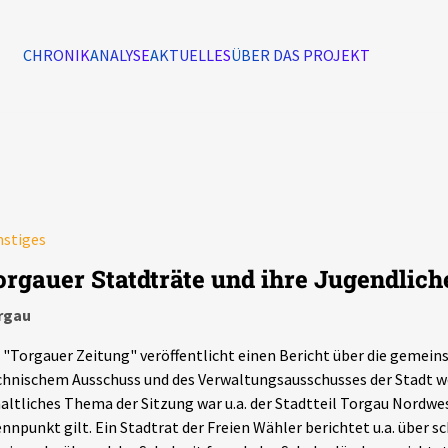
CHRONIK
ANALYSE
AKTUELLES
ÜBER DAS PROJEKT
Alle Ereignisse
7502
Ereignisse
nstiges
Ereignisse
orgauer Statdträte und ihre Jugendlich
rgau
 "Torgauer Zeitung" veröffentlicht einen Bericht über die gemei
hnischem Ausschuss und des Verwaltungsausschusses der Stadt w
altliches Thema der Sitzung war u.a. der Stadtteil Torgau Nordwes
nnpunkt gilt. Ein Stadtrat der Freien Wähler berichtet u.a. über sc