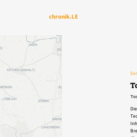
chronik.LE
So
T
To
Die
Tec
Inh
Bre