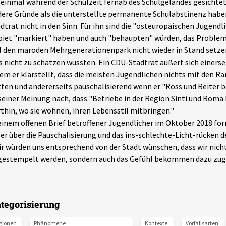
 einmal während der Schulzeit fernab des Schulgeländes gesichtet
ere Gründe als die unterstellte permanente Schulabstinenz ha
dtrat nicht in den Sinn. Für ihn sind die "osteuropäischen Jugendl
iet "markiert" haben und auch "behaupten" würden, das Problem
l den maroden Mehrgenerationenpark nicht wieder in Stand setzen
s nicht zu schätzen wüssten. Ein CDU-Stadtrat äußert sich einersei
em er klarstellt, dass die meisten Jugendlichen nichts mit den Ra
ten und andererseits pauschalisierend wenn er "Ross und Reiter b
seiner Meinung nach, dass "Betriebe in der Region Sinti und Roma 
thin, wo sie wohnen, ihren Lebensstil mitbringen."
einem offenen Brief betroffener Jugendlicher im Oktober 2018 for
er über die Pauschalisierung und das ins-schlechte-Licht-rücken d
r würden uns entsprechend von der Stadt wünschen, dass wir nicht
gestempelt werden, sondern auch das Gefühl bekommen dazu zug
tegorisierung
gionen
Phänomene
Kontexte
Vorfallsarten