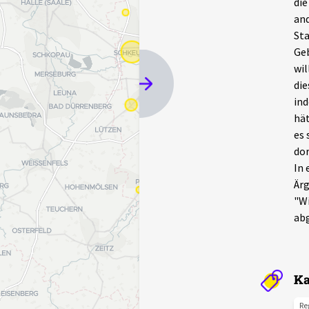
die
and
Sta
Geb
wil
die
ind
hät
es 
dor
In 
Ärg
"Wi
ab
Ka
Re