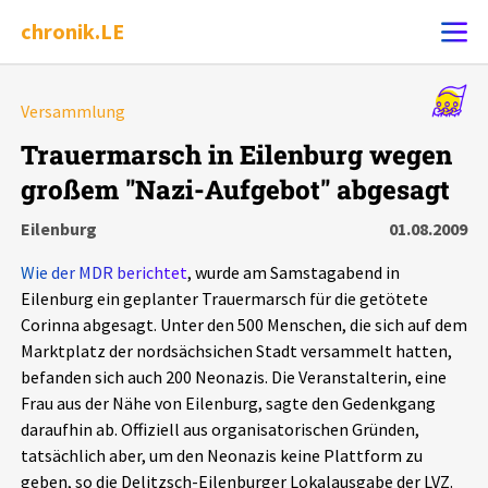
chronik.LE
Alle Ereignisse
Versammlung
Ereignis melden
7502
Ereignisse
Trauermarsch in Eilenburg wegen
großem "Nazi-Aufgebot" abgesagt
Chronik
Ereignisse
Statistik
Eilenburg
01.08.2009
Exportieren
?
Filter Erklärungen
Dossiers
Wie der MDR berichtet
, wurde am Samstagabend in
Eilenburg ein geplanter Trauermarsch für die getötete
Leipziger Zustände
Corinna abgesagt. Unter den 500 Menschen, die sich auf dem
Marktplatz der nordsächsichen Stadt versammelt hatten,
befanden sich auch 200 Neonazis. Die Veranstalterin, eine
Schlaglichter
Frau aus der Nähe von Eilenburg, sagte den Gedenkgang
daraufhin ab. Offiziell aus organisatorischen Gründen,
Phänomene
tatsächlich aber, um den Neonazis keine Plattform zu
geben, so die Delitzsch-Eilenburger Lokalausgabe der LVZ.