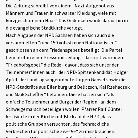
Die Zeitung schreibt von einem "Nazi-Aufgebot aus
Aktuelles
Männern und Frauen in schwarzer Kleidung, viele mit
kurzgeschorenem Haar". Das Gedenken wurde daraufhin in
Alle Beiträge
Über uns
die evangelische Stadtkirche verlegt.
Nach Angaben der NPD Sachsen haben sich auch die
Veranstaltungen
versammelten "rund 150 volkstreuen Nationalisten"
Projektbeschreibung
Pressemitteilungen
geschlossen an dem Friedensgebet beteiligt. Die Partei
Kontakt
berichtet in einer Pressemitteilung - darin ist von einem
Podcasts
"Friedhofsgebet" die Rede - davon, dass sich unter den
Unterstützer_innen
Teilnehmer*innen auch "der NPD-Spitzenkandidat Holger
Apfel, der Landtagsabgeordnete Jürgen Gansel sowie die
Spenden
NPD-Stadträte aus Eilenburg und Delitzsch, Kai Rzehaczek
chronik.LE in der Presse
und Maik Scheffler" befanden. Diese hätten sich "als
einfache Teilnehmer und Bürger der Region" an dem
Schweigemarsch beteiligen wollen. Pfarrer Ralf Günter
kritisierte in der Kirche mit Blick auf die NPD, dass
politische Gruppen versuchten, das "schreckliche
Verbrechen für politische Zwecke" zu missbrauchen.