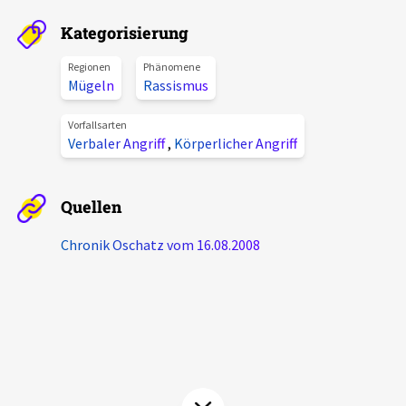
Aktuelles
Kategorisierung
Alle Beiträge
Regionen
Phänomene
Über uns
Mügeln
Rassismus
Veranstaltungen
Projektbeschreibung
Vorfallsarten
Pressemitteilungen
Verbaler Angriff
,
Körperlicher Angriff
Kontakt
Podcasts
Unterstützer_innen
Quellen
Spenden
Chronik Oschatz vom 16.08.2008
chronik.LE in der Presse