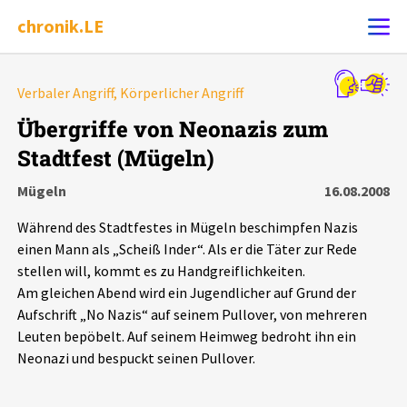
chronik.LE
Alle Ereignisse
Verbaler Angriff, Körperlicher Angriff
Ereignis melden
7502
Ereignisse
Übergriffe von Neonazis zum
Stadtfest (Mügeln)
Chronik
Ereignisse
Statistik
Mügeln
16.08.2008
Exportieren
?
Filter Erklärungen
Dossiers
Während des Stadtfestes in Mügeln beschimpfen Nazis
einen Mann als „Scheiß Inder“. Als er die Täter zur Rede
Leipziger Zustände
stellen will, kommt es zu Handgreiflichkeiten.
Am gleichen Abend wird ein Jugendlicher auf Grund der
Aufschrift „No Nazis“ auf seinem Pullover, von mehreren
Schlaglichter
Leuten bepöbelt. Auf seinem Heimweg bedroht ihn ein
Neonazi und bespuckt seinen Pullover.
Phänomene