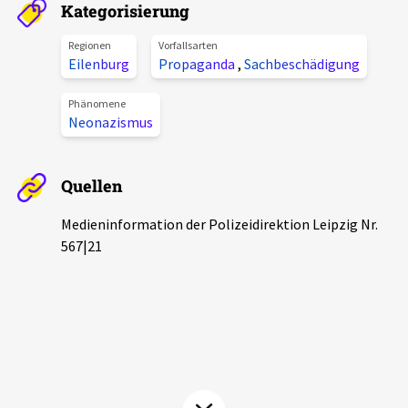
Kategorisierung
Aktuelles
Regionen
Vorfallsarten
Eilenburg
Propaganda
,
Sachbeschädigung
Alle Beiträge
Über uns
Veranstaltungen
Phänomene
Neonazismus
Projektbeschreibung
Pressemitteilungen
Kontakt
Podcasts
Quellen
Unterstützer_innen
Medieninformation der Polizeidirektion Leipzig Nr.
Spenden
567|21
chronik.LE in der Presse