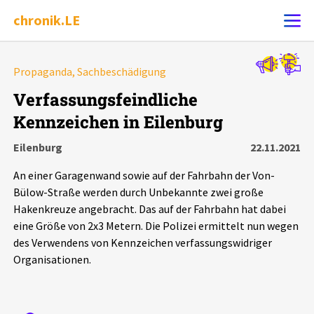
chronik.LE
Alle Ereignisse
Propaganda, Sachbeschädigung
Ereignis melden
7502
Ereignisse
Verfassungsfeindliche
Kennzeichen in Eilenburg
Chronik
Ereignisse
Statistik
Eilenburg
22.11.2021
Exportieren
?
Filter Erklärungen
Dossiers
An einer Garagenwand sowie auf der Fahrbahn der Von-
Bülow-Straße werden durch Unbekannte zwei große
Leipziger Zustände
Hakenkreuze angebracht. Das auf der Fahrbahn hat dabei
eine Größe von 2x3 Metern. Die Polizei ermittelt nun wegen
des Verwendens von Kennzeichen verfassungswidriger
Schlaglichter
Organisationen.
Phänomene