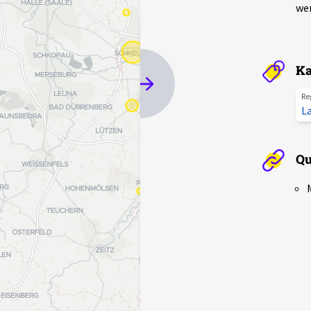
we
Ka
Re
L
Qu