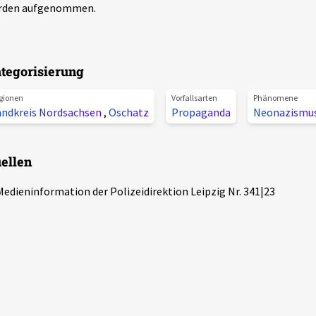
rden aufgenommen.
tegorisierung
gionen
Vorfallsarten
Phänomene
andkreis Nordsachsen
,
Oschatz
Propaganda
Neonazismu
ellen
Medieninformation der Polizeidirektion Leipzig Nr. 341|23