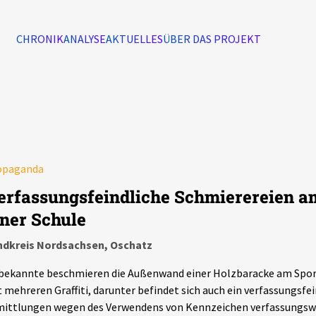
CHRONIK
ANALYSE
AKTUELLES
ÜBER DAS PROJEKT
Alle Ereignisse
7502
Ereignisse
opaganda
Ereignisse
erfassungsfeindliche Schmierereien a
iner Schule
ndkreis Nordsachsen, Oschatz
ekannte beschmieren die Außenwand einer Holzbaracke am Sport
 mehreren Graffiti, darunter befindet sich auch ein verfassungsfe
ittlungen wegen des Verwendens von Kennzeichen verfassungswi