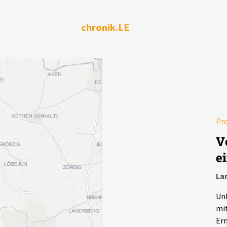
chronik.LE
Pr
V
e
La
Unb
mit
Erm