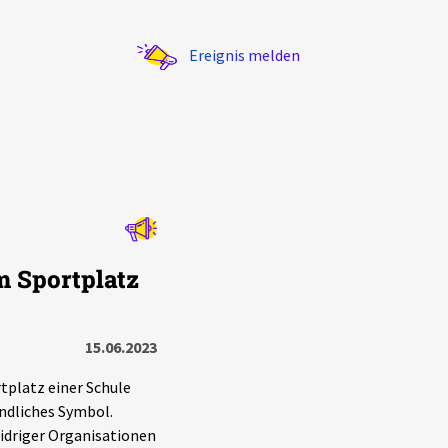
Ereignis melden
Statistik
m Sportplatz
Exportieren
?
Filter Erklärungen
15.06.2023
platz einer Schule
indliches Symbol.
driger Organisationen