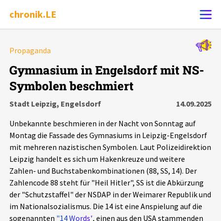
chronik.LE
Alle Ereignisse
Propaganda
Ereignis melden
7502
Ereignisse
Gymnasium in Engelsdorf mit NS-
Symbolen beschmiert
Chronik
Ereignisse
Statistik
Stadt Leipzig, Engelsdorf
14.09.2025
Exportieren
?
Filter Erklärungen
Dossiers
Unbekannte beschmieren in der Nacht von Sonntag auf
Montag die Fassade des Gymnasiums in Leipzig-Engelsdorf
Leipziger Zustände
mit mehreren nazistischen Symbolen. Laut Polizeidirektion
Leipzig handelt es sich um Hakenkreuze und weitere
Zahlen- und Buchstabenkombinationen (88, SS, 14). Der
Schlaglichter
Zahlencode 88 steht für "Heil Hitler", SS ist die Abkürzung
der "Schutzstaffel" der NSDAP in der Weimarer Republik und
Phänomene
im Nationalsozialismus. Die 14 ist eine Anspielung auf die
sogenannten
"14 Words"
, einen aus den USA stammenden