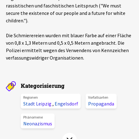
rassistischen und faschistischen Leitspruch ("We must
Aktuelles
secure the existence of our people and a future for white
children.").
Alle Beiträge
Über uns
Die Schmierereien wurden mit blauer Farbe auf einer Fläche
Veranstaltungen
von 0,8 x 1,3 Metern und 0,5 x 0,5 Metern angebracht. Die
Projektbeschreibung
Pressemitteilungen
Polizei ermittelt wegen des Verwendens von Kennzeichen
Kontakt
verfassungswidriger Organisationen.
Podcasts
Unterstützer_innen
Spenden
Kategorisierung
chronik.LE in der Presse
Regionen
Vorfallsarten
Stadt Leipzig
,
Engelsdorf
Propaganda
Phänomene
Neonazismus