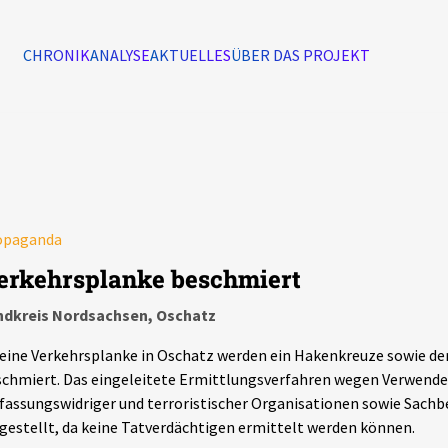
CHRONIK
ANALYSE
AKTUELLES
ÜBER DAS PROJEKT
Alle Ereignisse
7502
Ereignisse
opaganda
Ereignisse
erkehrsplanke beschmiert
ndkreis Nordsachsen, Oschatz
eine Verkehrsplanke in Oschatz werden ein Hakenkreuze sowie der
chmiert. Das eingeleitete Ermittlungsverfahren wegen Verwend
fassungswidriger und terroristischer Organisationen sowie Sach
gestellt, da keine Tatverdächtigen ermittelt werden können.