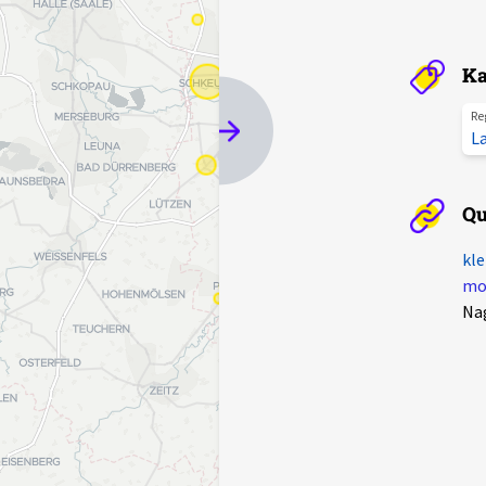
Ka
Re
L
Qu
kle
mot
Na