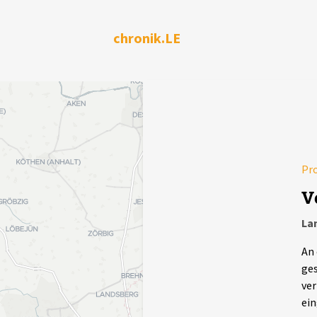
chronik.LE
Pr
V
La
An 
ges
ver
ein