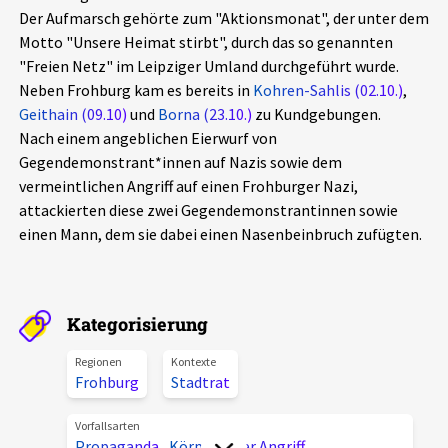
Der Aufmarsch gehörte zum "Aktionsmonat", der unter dem
Aktuelles
Motto "Unsere Heimat stirbt", durch das so genannten
"Freien Netz" im Leipziger Umland durchgeführt wurde.
Alle Beiträge
Über uns
Neben Frohburg kam es bereits in
Kohren-Sahlis (02.10.)
,
Geithain (09.10)
Veranstaltungen
und
Borna (23.10.)
zu Kundgebungen.
Nach einem angeblichen Eierwurf von
Projektbeschreibung
Pressemitteilungen
Gegendemonstrant*innen auf Nazis sowie dem
Kontakt
vermeintlichen Angriff auf einen Frohburger Nazi,
Podcasts
attackierten diese zwei Gegendemonstrantinnen sowie
Unterstützer_innen
einen Mann, dem sie dabei einen Nasenbeinbruch zufügten.
Spenden
chronik.LE in der Presse
Kategorisierung
Regionen
Kontexte
Frohburg
Stadtrat
Vorfallsarten
Propaganda
,
Körperlicher Angriff
,