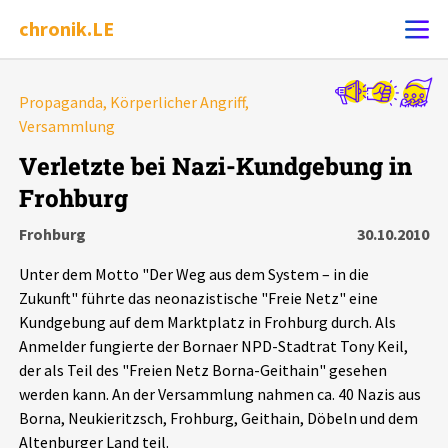
chronik.LE
Alle Ereignisse
Propaganda, Körperlicher Angriff,
Ereignis melden
Versammlung
7502
Ereignisse
Verletzte bei Nazi-Kundgebung in
Chronik
Ereignisse
Statistik
Frohburg
Frohburg
30.10.2010
Exportieren
?
Filter Erklärungen
Dossiers
Unter dem Motto "Der Weg aus dem System – in die
Leipziger Zustände
Zukunft" führte das neonazistische "Freie Netz" eine
Kundgebung auf dem Marktplatz in Frohburg durch. Als
Anmelder fungierte der Bornaer NPD-Stadtrat Tony Keil,
Schlaglichter
der als Teil des "Freien Netz Borna-Geithain" gesehen
werden kann. An der Versammlung nahmen ca. 40 Nazis aus
Phänomene
Borna, Neukieritzsch, Frohburg, Geithain, Döbeln und dem
Altenburger Land teil.