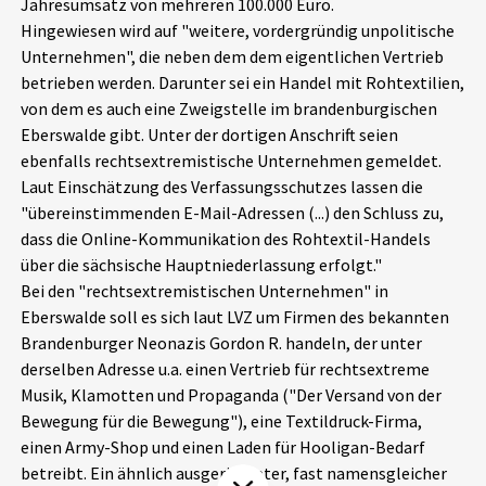
Jahresumsatz von mehreren 100.000 Euro.
Aktuelles
Hingewiesen wird auf "weitere, vordergründig unpolitische
Unternehmen", die neben dem dem eigentlichen Vertrieb
Alle Beiträge
betrieben werden. Darunter sei ein Handel mit Rohtextilien,
Über uns
von dem es auch eine Zweigstelle im brandenburgischen
Veranstaltungen
Eberswalde gibt. Unter der dortigen Anschrift seien
Projektbeschreibung
ebenfalls rechtsextremistische Unternehmen gemeldet.
Pressemitteilungen
Laut Einschätzung des Verfassungsschutzes lassen die
Kontakt
Podcasts
"übereinstimmenden E-Mail-Adressen (...) den Schluss zu,
Unterstützer_innen
dass die Online-Kommunikation des Rohtextil-Handels
über die sächsische Hauptniederlassung erfolgt."
Spenden
Bei den "rechtsextremistischen Unternehmen" in
Eberswalde soll es sich laut LVZ um Firmen des bekannten
chronik.LE in der Presse
Brandenburger Neonazis Gordon R. handeln, der unter
derselben Adresse u.a. einen Vertrieb für rechtsextreme
Musik, Klamotten und Propaganda ("Der Versand von der
Bewegung für die Bewegung"), eine Textildruck-Firma,
einen Army-Shop und einen Laden für Hooligan-Bedarf
betreibt. Ein ähnlich ausgerichteter, fast namensgleicher