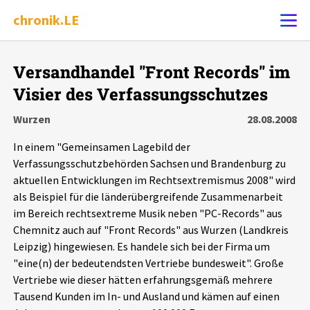
chronik.LE
Alle Ereignisse
Versandhandel "Front Records" im
Ereignis melden
7502
Ereignisse
Visier des Verfassungsschutzes
Wurzen
28.08.2008
Chronik
Ereignisse
Statistik
In einem "Gemeinsamen Lagebild der
Verfassungsschutzbehörden Sachsen und Brandenburg zu
Exportieren
?
Filter Erklärungen
Dossiers
aktuellen Entwicklungen im Rechtsextremismus 2008" wird
als Beispiel für die länderübergreifende Zusammenarbeit
Leipziger Zustände
im Bereich rechtsextreme Musik neben "PC-Records" aus
Chemnitz auch auf "Front Records" aus Wurzen (Landkreis
Schlaglichter
Leipzig) hingewiesen. Es handele sich bei der Firma um
"eine(n) der bedeutendsten Vertriebe bundesweit". Große
Vertriebe wie dieser hätten erfahrungsgemäß mehrere
Phänomene
Tausend Kunden im In- und Ausland und kämen auf einen