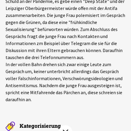
Schuld an der Pandemie, es gebe einen "Deep State" und der
Aktuelles
Leipziger Oberbürgermeister würde offen mit der Antifa
zusammenarbeiten. Die junge Frau polemisiert im Gespräch
Alle Beiträge
gegen die Grünen, da diese eine "frühkindliche
Über uns
Sexualisierung" befürworten würden. Zum Abschluss des
Veranstaltungen
Gesprächs fragt die junge Frau nach Kontakten und
Projektbeschreibung
Informationen zm Beispiel über Telegram die sie für die
Pressemitteilungen
Diskussion mit ihren Eltern gebrauchen können. Daraufhin
Kontakt
Podcasts
tauschen die drei Telefonnummern aus.
Unterstützer_innen
In der vollen Bahn drehen sich zwar einige Leute zum
Gespräch um, keiner unterbricht allerdings das Gespräch
Spenden
voller Falschinformationen, Verschwörungsideologien und
Antisemitismus. Nachdem die junge Frau ausgesteigen ist,
chronik.LE in der Presse
spricht eine Mitfahrende das Pärchen an, diese schreien sie
daraufhin an.
Kategorisierung