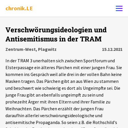
chronik.LE
Alle Ereignisse
Verschwörungsideologien und
Ereignis melden
7502
Ereignisse
Antisemitismus in der TRAM
Zentrum-West, Plagwitz
15.12.2021
Chronik
Ereignisse
Statistik
In der TRAM 3 unerhalten sich zwischen Sportforum und
Elsterpassage ein älteres Pärchen mit einer jungen Frau. Sie
Exportieren
?
Filter Erklärungen
Dossiers
kommen ins Gespräch weil alle drei in der vollen Bahn keine
Masken tragen. Das Pärchen gibt an aus Wien zu stammen
Leipziger Zustände
und beschwert wie schwierig es dort als Ungeimpfte sei. Die
junge Frau gibt an ebenfalls ungeimpft zu sein und
Schlaglichter
prohezeiht Ärger mit ihren Eltern und ihrer Familie zu
Weihnachten. Das Pärchen erzählt der jungen Frau
daraufhin allerlei verschwörungsideologische und
Phänomene
antisemitische Propaganda. So seien z.B. die Rothschild's