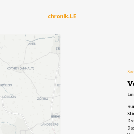
chronik.LE
Sa
V
Li
Run
Sti
Dre
Das