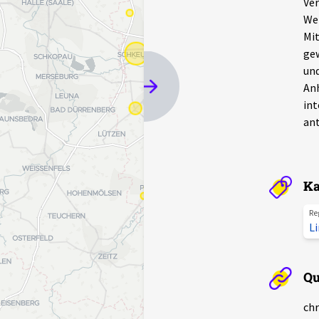
Ver
We
Mit
gew
und
Anh
int
an
Ka
Re
L
Qu
chr