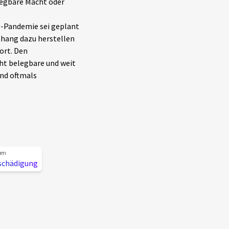
legbare Macht oder
9-Pandemie sei geplant
nhang dazu herstellen
ort. Den
t belegbare und weit
nd oftmals
ten
schädigung