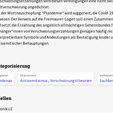
schwörungserzählungen wird diesen Vereinigungen eine nicht be
ltverschwörung angedichtet.
 der Wortneuschöpfung "Plandemie" wird suggeriert, die Covid-1
esen. Der Verweis auf die Freimaurer-Logen soll einen Zusamme
 setzt die Erzählung des angeblich allmächtigen Geheimbundes f
änger*innen von Verschwörungserzählungen genügen häufig nich
erpretierbare Symbole und Andeutungen als Bestätigung kruder u
tisemitischer Behauptungen.
tegorisierung
gionen
Phänomene
Vorfallsar
indenau
Antisemitismus
,
Verschwörungstheorien
Sachbe
ellen
onik.LE