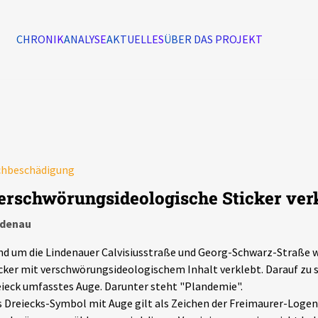
CHRONIK
ANALYSE
AKTUELLES
ÜBER DAS PROJEKT
Alle Ereignisse
7502
Ereignisse
chbeschädigung
Ereignisse
erschwörungsideologische Sticker ver
ndenau
d um die Lindenauer Calvisiusstraße und Georg-Schwarz-Straße 
cker mit verschwörungsideologischem Inhalt verklebt. Darauf zu s
ieck umfasstes Auge. Darunter steht "Plandemie".
 Dreiecks-Symbol mit Auge gilt als Zeichen der Freimaurer-Logen.