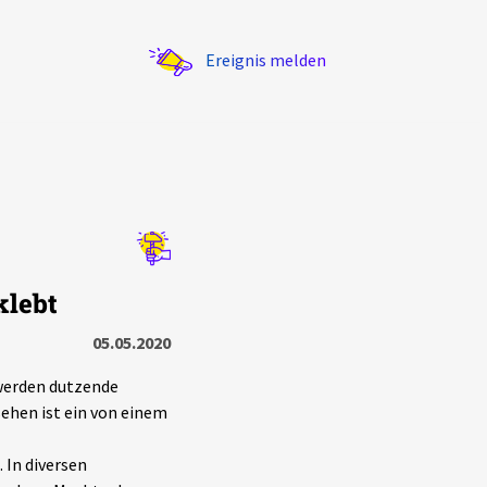
Ereignis melden
Statistik
klebt
Exportieren
?
Filter Erklärungen
05.05.2020
werden dutzende
ehen ist ein von einem
 In diversen