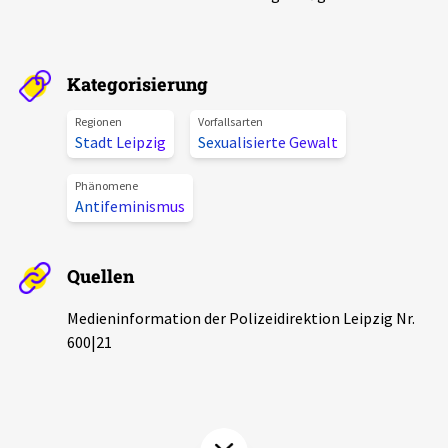
Aktuelles
Alle Beiträge
Kategorisierung
Über uns
Veranstaltungen
Regionen
Vorfallsarten
Projektbeschreibung
Stadt Leipzig
Sexualisierte Gewalt
Pressemitteilungen
Kontakt
Phänomene
Podcasts
Antifeminismus
Unterstützer_innen
Spenden
Quellen
chronik.LE in der Presse
Medieninformation der Polizeidirektion Leipzig Nr.
600|21