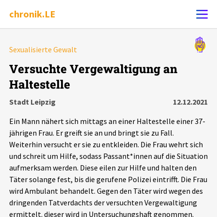
chronik.LE
Alle Ereignisse
Sexualisierte Gewalt
Ereignis melden
7502
Ereignisse
Versuchte Vergewaltigung an
Haltestelle
Chronik
Ereignisse
Statistik
Stadt Leipzig
12.12.2021
Exportieren
?
Filter Erklärungen
Dossiers
Ein Mann nähert sich mittags an einer Haltestelle einer 37-
jährigen Frau. Er greift sie an und bringt sie zu Fall.
Leipziger Zustände
Weiterhin versucht er sie zu entkleiden. Die Frau wehrt sich
und schreit um Hilfe, sodass Passant*innen auf die Situation
aufmerksam werden. Diese eilen zur Hilfe und halten den
Schlaglichter
Täter solange fest, bis die gerufene Polizei eintrifft. Die Frau
wird Ambulant behandelt. Gegen den Täter wird wegen des
Phänomene
dringenden Tatverdachts der versuchten Vergewaltigung
ermittelt. dieser wird in Untersuchungshaft genommen.