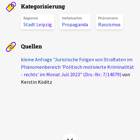
Kategorisierung
Aktuelles
Regionen
Vorfallsarten
Phänomene
Alle Beiträge
Stadt Leipzig
Propaganda
Rassismus
Über uns
Veranstaltungen
Projektbeschreibung
Quellen
Pressemitteilungen
Kontakt
kleine Anfrage "Juristische Folgen von Straftaten im
Podcasts
Phänomenbereich 'Politisch motivierte Kriminalität
Unterstützer_innen
- rechts' im Monat Juli 2023" (Drs.-Nr.: 7/14079)
von
Spenden
Kerstin Köditz
chronik.LE in der Presse