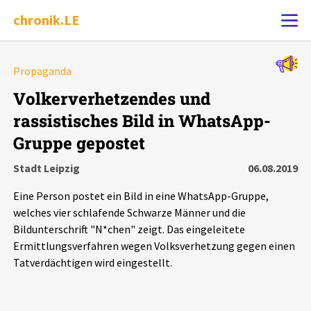
chronik.LE
Alle Ereignisse
Propaganda
Ereignis melden
7502
Ereignisse
Volkerverhetzendes und
rassistisches Bild in WhatsApp-
Chronik
Ereignisse
Statistik
Gruppe gepostet
Exportieren
?
Filter Erklärungen
Dossiers
Stadt Leipzig
06.08.2019
Eine Person postet ein Bild in eine WhatsApp-Gruppe,
Leipziger Zustände
welches vier schlafende Schwarze Männer und die
Bildunterschrift "N*chen" zeigt. Das eingeleitete
Schlaglichter
Ermittlungsverfahren wegen Volksverhetzung gegen einen
Tatverdächtigen wird eingestellt.
Phänomene