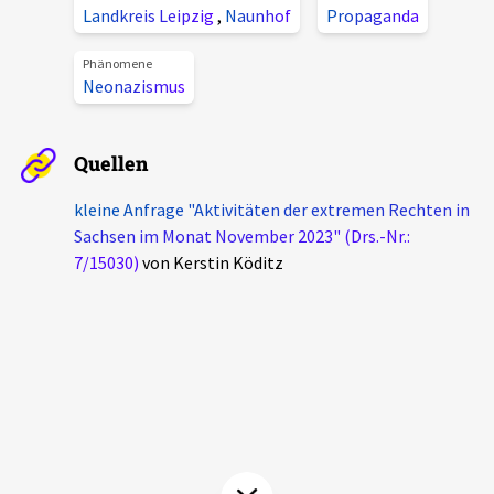
Landkreis Leipzig
,
Naunhof
Propaganda
Aktuelles
Phänomene
Alle Beiträge
Neonazismus
Über uns
Veranstaltungen
Projektbeschreibung
Quellen
Pressemitteilungen
Kontakt
kleine Anfrage "Aktivitäten der extremen Rechten in
Podcasts
Sachsen im Monat November 2023" (Drs.-Nr.:
Unterstützer_innen
7/15030)
von Kerstin Köditz
Spenden
chronik.LE in der Presse