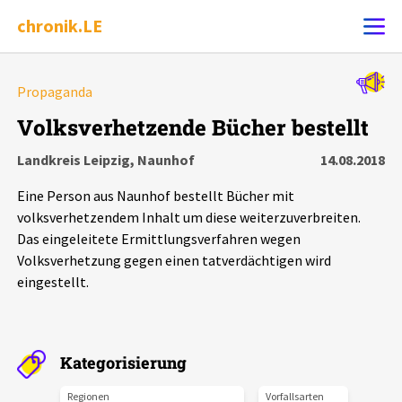
chronik.LE
Alle Ereignisse
Propaganda
Ereignis melden
7502
Ereignisse
Volksverhetzende Bücher bestellt
Landkreis Leipzig, Naunhof
14.08.2018
Chronik
Ereignisse
Statistik
Eine Person aus Naunhof bestellt Bücher mit
Exportieren
?
Filter Erklärungen
Dossiers
volksverhetzendem Inhalt um diese weiterzuverbreiten.
Das eingeleitete Ermittlungsverfahren wegen
Volksverhetzung gegen einen tatverdächtigen wird
Leipziger Zustände
eingestellt.
Schlaglichter
Kategorisierung
Phänomene
Regionen
Vorfallsarten