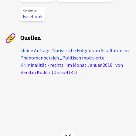
Aktuelles
Kontexte
Facebook
Alle Beiträge
Über uns
Veranstaltungen
Quellen
Projektbeschreibung
Pressemitteilungen
kleine Anfrage "Juristische Folgen von Straftaten im
Kontakt
Phänomenbereich ,,Politisch motivierte
Podcasts
Kriminalität - rechts" im Monat Januar 2016" von
Unterstützer_innen
Kerstin Köditz (Drs 6/4131)
Spenden
chronik.LE in der Presse