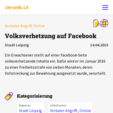
chronik.LE
Alle Ereignisse
Verbaler Angriff, Online
Ereignis melden
7502
Ereignisse
Volksverhetzung auf Facebook
Stadt Leipzig
14.04.2015
Chronik
Ereignisse
Statistik
Ein Erwachsener stellt auf einer Facebook-Seite
Exportieren
?
Filter Erklärungen
Dossiers
volksverhetzende Inhalte ein. Dafür wird er im Januar 2016
zu einer Freiheitsstrafe von sieben Monaten, deren
Vollstreckung zur Bewährung ausgesetzt wurde, verurteilt.
Leipziger Zustände
Schlaglichter
Kategorisierung
Phänomene
Regionen
Vorfallsarten
Stadt Leipzig
Verbaler Angriff
,
Online