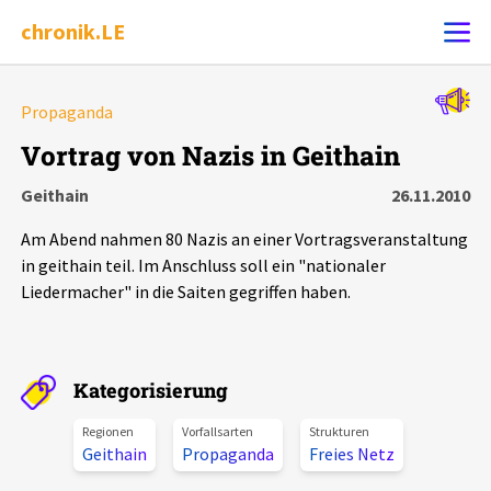
chronik.LE
Alle Ereignisse
Propaganda
Ereignis melden
7502
Ereignisse
Vortrag von Nazis in Geithain
Geithain
26.11.2010
Chronik
Ereignisse
Statistik
Am Abend nahmen 80 Nazis an einer Vortragsveranstaltung
Exportieren
?
Filter Erklärungen
Dossiers
in geithain teil. Im Anschluss soll ein "nationaler
Liedermacher" in die Saiten gegriffen haben.
Leipziger Zustände
Schlaglichter
Kategorisierung
Regionen
Vorfallsarten
Strukturen
Phänomene
Geithain
Propaganda
Freies Netz