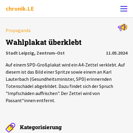
chronik.LE
Alle Ereignisse
Propaganda
Ereignis melden
7502
Ereignisse
Wahlplakat überklebt
Stadt Leipzig, Zentrum-Ost
11.05.2024
Chronik
Ereignisse
Statistik
Auf einem SPD-Großplakat wird ein A4-Zettel verklebt. Auf
Exportieren
?
Filter Erklärungen
Dossiers
diesem ist das Bild einer Spritze sowie einem an Karl
Lauterbach (Gesundheitsminister, SPD) erinnernden
Totenschädel abgebildet. Dazu findet sich der Spruch
Leipziger Zustände
"Impfschäden auffrischen". Der Zettel wird von
Passant*innen entfernt.
Schlaglichter
Phänomene
Kategorisierung