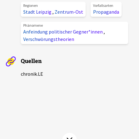
Regionen
Vorfallsarten
Aktuelles
Stadt Leipzig
,
Zentrum-Ost
Propaganda
Alle Beiträge
Phänomene
Über uns
Anfeindung politischer Gegner*innen
,
Veranstaltungen
Verschwörungstheorien
Projektbeschreibung
Pressemitteilungen
Kontakt
Podcasts
Quellen
Unterstützer_innen
chronik.LE
Spenden
chronik.LE in der Presse