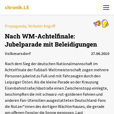
chronik.LE
Alle Ereignisse
Propaganda, Verbaler Angriff
Ereignis melden
7502
Ereignisse
Nach WM-Achtelfinale:
Jubelparade mit Beleidigungen
Chronik
Ereignisse
Statistik
Volkmarsdorf
27.06.2010
Exportieren
?
Filter Erklärungen
Dossiers
Nach dem Sieg der deutschen Nationalmannschaft im
Achtelfinale der Fußball-Weltmeisterschaft zogen mehrere
Leipziger Zustände
Personen jubelnd zu Fuß und mit Fahrzeugen durch den
Leipziger Osten. Als die kleine Parade an der Kreuzung
Eisenbahnstraße/Idastraße einen Zwischenstopp einlegte,
Schlaglichter
beschimpften die mit schwarz-rot-goldenen Fahnen und
anderen Fan-Utensilien ausgestatteten Deutschland-Fans
Phänomene
die Nutzer*innen des dortigen Wächterhauses, die gerade
am offenen Fenster die Sonne genossen. Laut