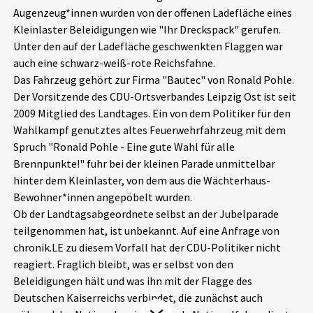
Augenzeug*innen wurden von der offenen Ladefläche eines
Aktuelles
Kleinlaster Beleidigungen wie "Ihr Dreckspack" gerufen.
Unter den auf der Ladefläche geschwenkten Flaggen war
Alle Beiträge
Über uns
auch eine schwarz-weiß-rote Reichsfahne.
Das Fahrzeug gehört zur Firma "Bautec" von Ronald Pohle.
Veranstaltungen
Der Vorsitzende des CDU-Ortsverbandes Leipzig Ost ist seit
Projektbeschreibung
Pressemitteilungen
2009 Mitglied des Landtages. Ein von dem Politiker für den
Kontakt
Wahlkampf genutztes altes Feuerwehrfahrzeug mit dem
Podcasts
Spruch "Ronald Pohle - Eine gute Wahl für alle
Unterstützer_innen
Brennpunkte!" fuhr bei der kleinen Parade unmittelbar
hinter dem Kleinlaster, von dem aus die Wächterhaus-
Spenden
Bewohner*innen angepöbelt wurden.
chronik.LE in der Presse
Ob der Landtagsabgeordnete selbst an der Jubelparade
teilgenommen hat, ist unbekannt. Auf eine Anfrage von
chronik.LE zu diesem Vorfall hat der CDU-Politiker nicht
reagiert. Fraglich bleibt, was er selbst von den
Beleidigungen hält und was ihn mit der Flagge des
Deutschen Kaiserreichs verbindet, die zunächst auch