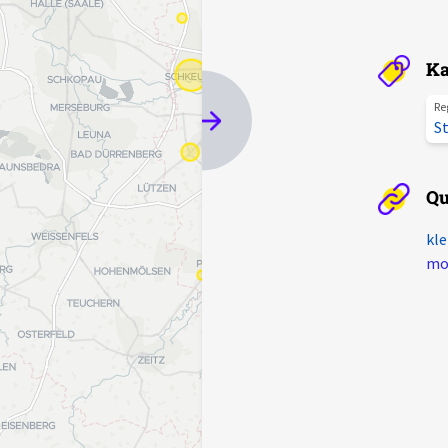
Ka
Re
St
Qu
kle
mot