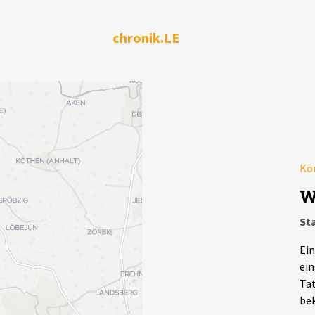
chronik.LE
Kör
W
Sta
Ein
ein
Tat
be