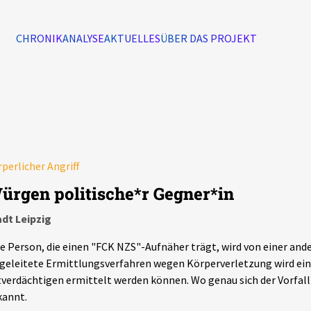
CHRONIK
ANALYSE
AKTUELLES
ÜBER DAS PROJEKT
Alle Ereignisse
7502
Ereignisse
perlicher Angriff
Ereignisse
ürgen politische*r Gegner*in
dt Leipzig
e Person, die einen "FCK NZS"-Aufnäher trägt, wird von einer and
geleitete Ermittlungsverfahren wegen Körperverletzung wird eing
verdächtigen ermittelt werden können. Wo genau sich der Vorfall 
kannt.