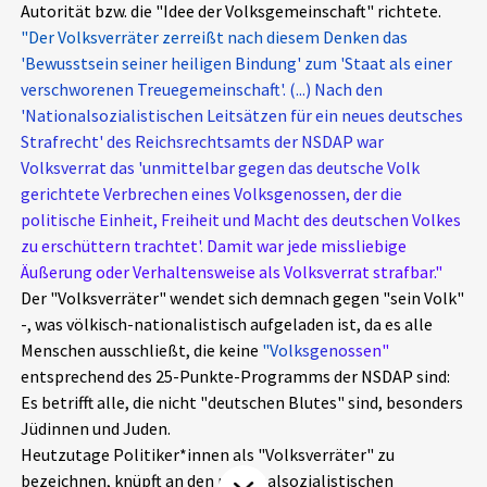
Autorität bzw. die "Idee der Volksgemeinschaft" richtete.
Aktuelles
"Der Volksverräter zerreißt nach diesem Denken das
'Bewusstsein seiner heiligen Bindung' zum 'Staat als einer
Alle Beiträge
verschworenen Treuegemeinschaft'. (...) Nach den
Über uns
'Nationalsozialistischen Leitsätzen für ein neues deutsches
Veranstaltungen
Strafrecht' des Reichsrechtsamts der NSDAP war
Projektbeschreibung
Volksverrat das 'unmittelbar gegen das deutsche Volk
Pressemitteilungen
gerichtete Verbrechen eines Volksgenossen, der die
Kontakt
Podcasts
politische Einheit, Freiheit und Macht des deutschen Volkes
Unterstützer_innen
zu erschüttern trachtet'. Damit war jede missliebige
Äußerung oder Verhaltensweise als Volksverrat strafbar."
Spenden
Der "Volksverräter" wendet sich demnach gegen "sein Volk"
-, was völkisch-nationalistisch aufgeladen ist, da es alle
chronik.LE in der Presse
Menschen ausschließt, die keine
"Volksgenossen"
entsprechend des 25-Punkte-Programms der NSDAP sind:
Es betrifft alle, die nicht "deutschen Blutes" sind, besonders
Jüdinnen und Juden.
Heutzutage Politiker*innen als "Volksverräter" zu
bezeichnen, knüpft an den nationalsozialistischen