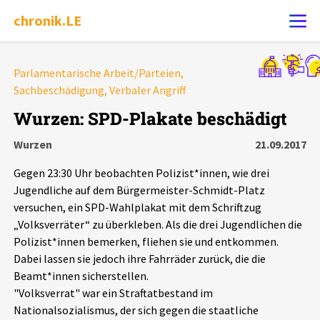
chronik.LE
Alle Ereignisse
Parlamentarische Arbeit/Parteien,
Ereignis melden
Sachbeschädigung, Verbaler Angriff
7502
Ereignisse
Wurzen: SPD-Plakate beschädigt
Chronik
Ereignisse
Statistik
Wurzen
21.09.2017
Exportieren
?
Filter Erklärungen
Dossiers
Gegen 23:30 Uhr beobachten Polizist*innen, wie drei
Jugendliche auf dem Bürgermeister-Schmidt-Platz
versuchen, ein SPD-Wahlplakat mit dem Schriftzug
Leipziger Zustände
„Volksverräter“ zu überkleben. Als die drei Jugendlichen die
Polizist*innen bemerken, fliehen sie und entkommen.
Schlaglichter
Dabei lassen sie jedoch ihre Fahrräder zurück, die die
Beamt*innen sicherstellen.
Phänomene
"Volksverrat" war ein Straftatbestand im
Nationalsozialismus, der sich gegen die staatliche