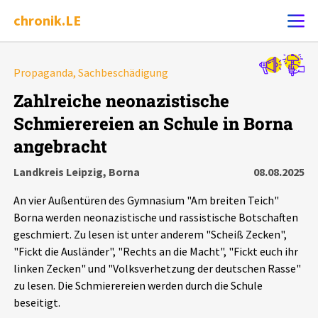
chronik.LE
Alle Ereignisse
Propaganda, Sachbeschädigung
Ereignis melden
7502
Ereignisse
Zahlreiche neonazistische
Schmierereien an Schule in Borna
Chronik
Ereignisse
Statistik
angebracht
Exportieren
?
Filter Erklärungen
Dossiers
Landkreis Leipzig, Borna
08.08.2025
An vier Außentüren des Gymnasium "Am breiten Teich"
Leipziger Zustände
Borna werden neonazistische und rassistische Botschaften
geschmiert. Zu lesen ist unter anderem "Scheiß Zecken",
Schlaglichter
"Fickt die Ausländer", "Rechts an die Macht", "Fickt euch ihr
linken Zecken" und "Volksverhetzung der deutschen Rasse"
zu lesen. Die Schmierereien werden durch die Schule
Phänomene
beseitigt.