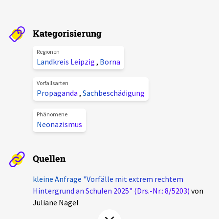
Aktuelles
Kategorisierung
Alle Beiträge
Über uns
Regionen
Veranstaltungen
Landkreis Leipzig
,
Borna
Projektbeschreibung
Pressemitteilungen
Vorfallsarten
Kontakt
Propaganda
,
Sachbeschädigung
Podcasts
Unterstützer_innen
Phänomene
Neonazismus
Spenden
chronik.LE in der Presse
Quellen
kleine Anfrage "Vorfälle mit extrem rechtem
Hintergrund an Schulen 2025" (Drs.-Nr.: 8/5203)
von
Juliane Nagel