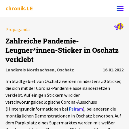
chronik.LE
Alle Ereignisse
Propaganda
Ereignis melden
7502
Ereignisse
Zahlreiche Pandemie-
Leugner*innen-Sticker in Oschatz
Chronik
Ereignisse
Statistik
verklebt
Exportieren
?
Filter Erklärungen
Dossiers
Landkreis Nordsachsen, Oschatz
16.01.2022
Im Stadtgebiet von Oschatz werden mindestens 50 Sticker,
Leipziger Zustände
die sich mit der Corona-Pandemie auseinandersetzen
verklebt. Auf einigen Stickern wird der
Schlaglichter
verschwörungsideologische Corona-Ausschuss
(Hintergrundinformationen bei
Psiram
), bei anderen die
montäglichen Demonstrationen in Oschatz beworben. Auf
Phänomene
dem Parpkplatz eines Supermarktes werden mit weißer