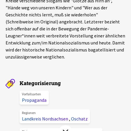
Kreide verschiedene Slogans wie "Glotze aus Hirn an",
Aktuelles
"Hände weg von unseren Kindern" und "Wer aus der
Geschichte nichts lernt, muß sie wiederholen"
(Schreibweise im Original) angebracht. Letzterer bezieht
Alle Beiträge
Über uns
sich offenbar auf die in der Bewegung der Pandemie-
Veranstaltungen
Leugner*innen weit verbreitete Vorstellung einer ähnlichen
Projektbeschreibung
Entwicklung zum/im Nationalsozialismus und heute. Damit
Pressemitteilungen
wird der historische Nationalsozialismus bagatellisiert und
Kontakt
unzulässigerweise verglichen.
Podcasts
Unterstützer_innen
Spenden
Kategorisierung
chronik.LE in der Presse
Vorfallsarten
Propaganda
Regionen
Landkreis Nordsachsen
,
Oschatz