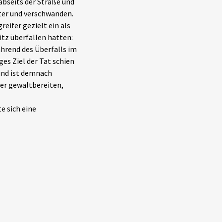
abseits der Straße und
äter und verschwanden.
eifer gezielt ein als
tz überfallen hatten:
hrend des Überfalls im
es Ziel der Tat schien
rund ist demnach
der gewaltbereiten,
e sich eine