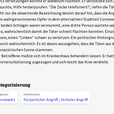
tz Verletzungen konnte er wiederum flüchten. Er versteckte sich 
suchte, Hilfe herbeizurufen. "Die Zecke telefoniert!", riefen die T
ht nur die abwertende Bezeichnung deutet darauf hin, dass die Angr
ks wahrgenommenes Opfer in dem alternativen Stadtteil Connewi
 beiden Schläger waren vermummt, eine dritte Person wartete wä
o, wahrscheinlich damit die Täter schnell flüchten konnten. Einzig
sein, einen "Linken" schwer zu verletzen. Ein politischer Hinterg
erst wahrscheinlich. Es ist davon auszugehen, dass die Täter aus 
onazistischen Szene stammen.
 Betroffene mußte sich im Krankenhaus behandeln lassen. Er hatt
irnerschütterung zugezogen und sich leicht das Knie verdreht.
tegorisierung
gionen
Vorfallsarten
onnewitz
Körperlicher Angriff
,
Verbaler Angriff