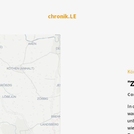
chronik.LE
Kör
"
Co
In 
war
unb
wie