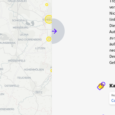
Tro
ver
Nic
lin
Die
Aut
zu 
äuß
ne
Der
Geh
Ka
Re
C