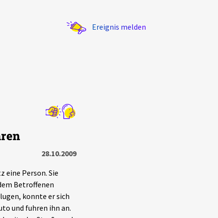
Ereignis melden
Statistik
hren
Exportieren
?
Filter Erklärungen
28.10.2009
 eine Person. Sie
 dem Betroffenen
ugen, konnte er sich
uto und fuhren ihn an.