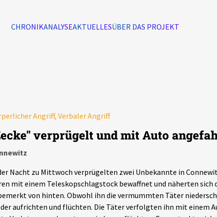
CHRONIK
ANALYSE
AKTUELLES
ÜBER DAS PROJEKT
Alle Ereignisse
7502
Ereignisse
perlicher Angriff, Verbaler Angriff
Ereignisse
Zecke" verprügelt und mit Auto angefa
nnewitz
der Nacht zu Mittwoch verprügelten zwei Unbekannte in Connewitz
en mit einem Teleskopschlagstock bewaffnet und näherten sich
emerkt von hinten. Obwohl ihn die vermummten Täter niederschl
der aufrichten und flüchten. Die Täter verfolgten ihn mit einem A