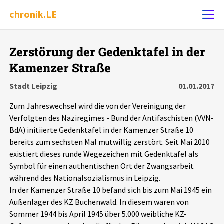
chronik.LE
Alle Ereignisse
Zerstörung der Gedenktafel in der
Ereignis melden
7502
Ereignisse
Kamenzer Straße
Stadt Leipzig
01.01.2017
Chronik
Ereignisse
Statistik
Zum Jahreswechsel wird die von der Vereinigung der
Verfolgten des Naziregimes - Bund der Antifaschisten (VVN-
Exportieren
?
Filter Erklärungen
Dossiers
BdA) initiierte Gedenktafel in der Kamenzer Straße 10
bereits zum sechsten Mal mutwillig zerstört. Seit Mai 2010
Leipziger Zustände
existiert dieses runde Wegezeichen mit Gedenktafel als
Symbol für einen authentischen Ort der Zwangsarbeit
Schlaglichter
während des Nationalsozialismus in Leipzig.
In der Kamenzer Straße 10 befand sich bis zum Mai 1945 ein
Außenlager des KZ Buchenwald. In diesem waren von
Phänomene
Sommer 1944 bis April 1945 über 5.000 weibliche KZ-