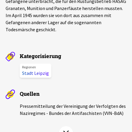
Gefangene unterbracht, die für den Rüstungsbetrieb HASAG
Aktuelles
Granaten, Munition und Panzerfäuste herstellen mussten.
Im April 1945 wurden sie von dort aus zusammen mit
Alle Beiträge
Gefangenen anderer Lager auf die sogenannten
Über uns
Todesmärsche geschickt.
Veranstaltungen
Projektbeschreibung
Pressemitteilungen
Kontakt
Kategorisierung
Podcasts
Unterstützer_innen
Regionen
Stadt Leipzig
Spenden
chronik.LE in der Presse
Quellen
Pressemitteilung der Vereinigung der Verfolgten des
Naziregimes - Bundes der Antifaschisten (VVN-BdA)