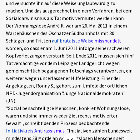
und versuchte ihn auf diese Weise unglaubwürdig zu
Aktuelles
machen. Und das ausgerechnet in einem Verfahren, bei dem
Sozialdarwinismus als Tatmotiv vermutet werden kann.
Alle Beiträge
Der Wohnungslose André K. war am 26. Mai 2011 in einem
Über uns
Wartehäuschen des Oschatzer Südbahnhofs mit 30
Veranstaltungen
Schlägen und Tritten
auf brutalste Weise misshandelt
Projektbeschreibung
worden, so dass er am 1. Juni 2011 infolge seiner schweren
Pressemitteilungen
Kopfverletzungen verstarb. Seit Ende 2011 müssen sich fünf
Kontakt
Podcasts
Tatverdächtige vor dem Leipziger Landgericht wegen
Unterstützer_innen
gemeinschftlich begangenen Totschlags verantworten, ein
weiterer wegen unterlassener Hilfeleistung. Einer der
Spenden
Angeklagten, Ronny S., gehört zum Umfeld der örtlichen
NPD-Jugendorganisation "Junge Nationaldemokraten"
chronik.LE in der Presse
(JN).
"Sozial benachteiligte Menschen, konkret Wohnungslose,
waren und sind immer wieder Ziel rechts motivierter
Gewalt", schreibt der den Prozess beobachtende
Initiativkreis Antirassismus
. "Initiativen zählen bundesweit
mindestens 28 Morde an wohnungslosen Menschen seit