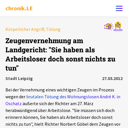
chronik.LE
Alle Ereignisse
Körperlicher Angriff, Tötung
Ereignis melden
7502
Ereignisse
Zeugenvernehmung am
Landgericht: "Sie haben als
Chronik
Ereignisse
Statistik
Arbeitsloser doch sonst nichts zu
tun"
Exportieren
?
Filter Erklärungen
Dossiers
Stadt Leipzig
27.03.2012
Leipziger Zustände
Bei der Vernehmung eines wichtigen Zeugen im Prozess
wegen der
brutalen Tötung des Wohnungslosen André K. in
Schlaglichter
Oschatz
äußerte sich der Richter am 27. März
herabwürdigend über Arbeitslose. "Sie müssen sich doch
Phänomene
erinnern können, Sie haben als Arbeitsloser doch sonst
nichts zu tun", hielt Richter Norbert Göbel dem Zeugen vor