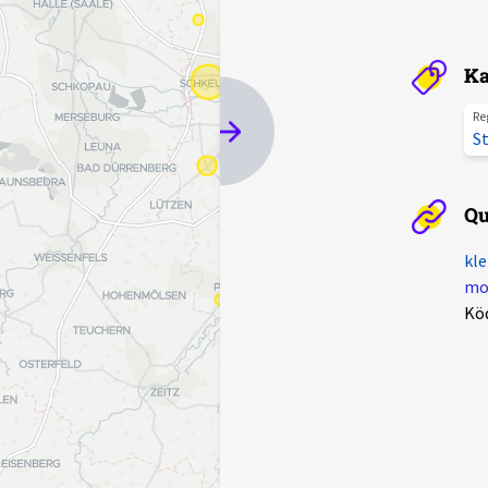
Ka
Re
St
Qu
kle
mot
Kö