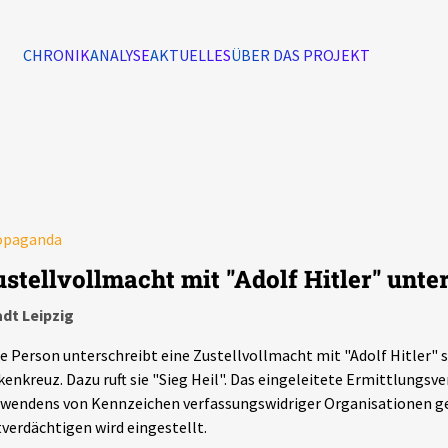
CHRONIK
ANALYSE
AKTUELLES
ÜBER DAS PROJEKT
Alle Ereignisse
7502
Ereignisse
opaganda
Ereignisse
ustellvollmacht mit "Adolf Hitler" unte
dt Leipzig
e Person unterschreibt eine Zustellvollmacht mit "Adolf Hitler"
enkreuz. Dazu ruft sie "Sieg Heil". Das eingeleitete Ermittlungs
wendens von Kennzeichen verfassungswidriger Organisationen g
verdächtigen wird eingestellt.