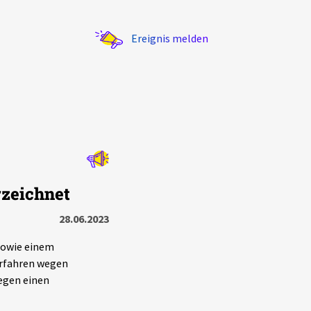
Ereignis melden
Statistik
rzeichnet
Exportieren
?
Filter Erklärungen
28.06.2023
 sowie einem
verfahren wegen
egen einen