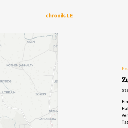
chronik.LE
Pr
Z
Sta
Ein
Hak
Ver
Tat