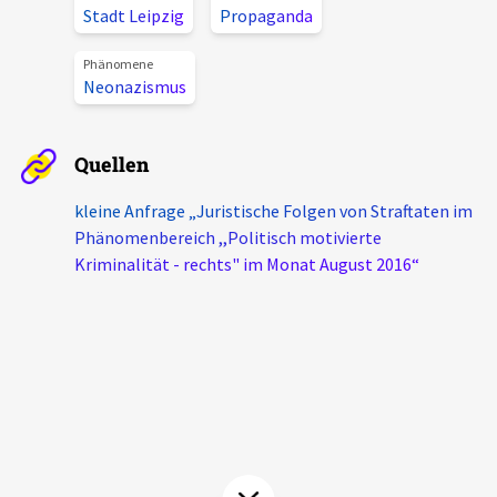
Stadt Leipzig
Propaganda
Aktuelles
Phänomene
Alle Beiträge
Neonazismus
Über uns
Veranstaltungen
Projektbeschreibung
Quellen
Pressemitteilungen
Kontakt
kleine Anfrage „Juristische Folgen von Straftaten im
Podcasts
Phänomenbereich ,,Politisch motivierte
Unterstützer_innen
Kriminalität - rechts" im Monat August 2016“
Spenden
chronik.LE in der Presse