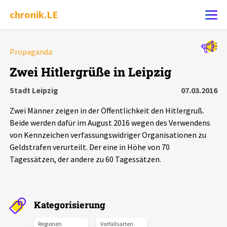
chronik.LE
Alle Ereignisse
Propaganda
Ereignis melden
7502
Ereignisse
Zwei Hitlergrüße in Leipzig
Stadt Leipzig
07.03.2016
Chronik
Ereignisse
Statistik
Zwei Männer zeigen in der Öffentlichkeit den Hitlergruß.
Exportieren
?
Filter Erklärungen
Dossiers
Beide werden dafür im August 2016 wegen des Verwendens
von Kennzeichen verfassungswidriger Organisationen zu
Geldstrafen verurteilt. Der eine in Höhe von 70
Leipziger Zustände
Tagessätzen, der andere zu 60 Tagessätzen.
Schlaglichter
Kategorisierung
Phänomene
Regionen
Vorfallsarten