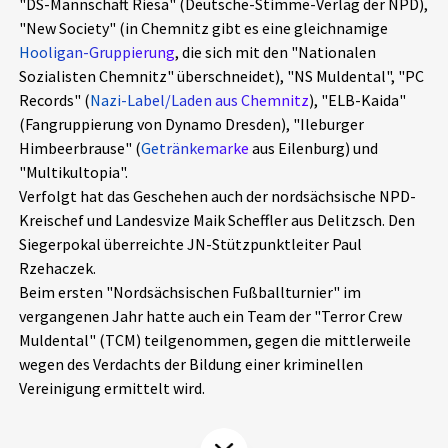
"DS-Mannschaft Riesa" (Deutsche-Stimme-Verlag der NPD),
Aktuelles
"New Society" (in Chemnitz gibt es eine gleichnamige
Hooligan-Gruppierung
, die sich mit den "Nationalen
Alle Beiträge
Sozialisten Chemnitz" überschneidet), "NS Muldental", "PC
Über uns
Records" (
Nazi-Label/Laden aus Chemnitz
), "ELB-Kaida"
Veranstaltungen
(Fangruppierung von Dynamo Dresden), "Ileburger
Projektbeschreibung
Himbeerbrause" (
Getränkemarke
aus Eilenburg) und
Pressemitteilungen
"Multikultopia".
Kontakt
Podcasts
Verfolgt hat das Geschehen auch der nordsächsische NPD-
Unterstützer_innen
Kreischef und Landesvize Maik Scheffler aus Delitzsch. Den
Siegerpokal überreichte JN-Stützpunktleiter Paul
Spenden
Rzehaczek.
Beim ersten "Nordsächsischen Fußballturnier" im
chronik.LE in der Presse
vergangenen Jahr hatte auch ein Team der "Terror Crew
Muldental" (TCM) teilgenommen, gegen die mittlerweile
wegen des Verdachts der Bildung einer kriminellen
Vereinigung ermittelt wird.