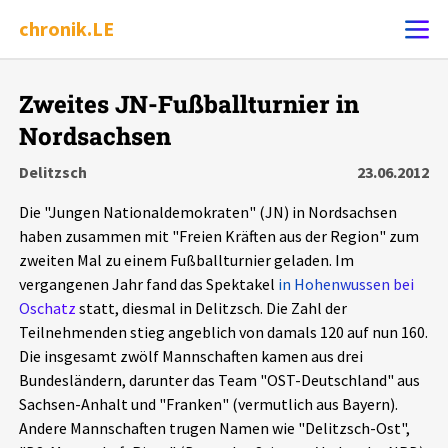
chronik.LE
Alle Ereignisse
Zweites JN-Fußballturnier in
Ereignis melden
7502
Ereignisse
Nordsachsen
Delitzsch
23.06.2012
Chronik
Ereignisse
Statistik
Die "Jungen Nationaldemokraten" (JN) in Nordsachsen
haben zusammen mit "Freien Kräften aus der Region" zum
Exportieren
?
Filter Erklärungen
Dossiers
zweiten Mal zu einem Fußballturnier geladen. Im
vergangenen Jahr fand das Spektakel
in Hohenwussen bei
Leipziger Zustände
Oschatz
statt, diesmal in Delitzsch. Die Zahl der
Teilnehmenden stieg angeblich von damals 120 auf nun 160.
Schlaglichter
Die insgesamt zwölf Mannschaften kamen aus drei
Bundesländern, darunter das Team "OST-Deutschland" aus
Sachsen-Anhalt und "Franken" (vermutlich aus Bayern).
Phänomene
Andere Mannschaften trugen Namen wie "Delitzsch-Ost",