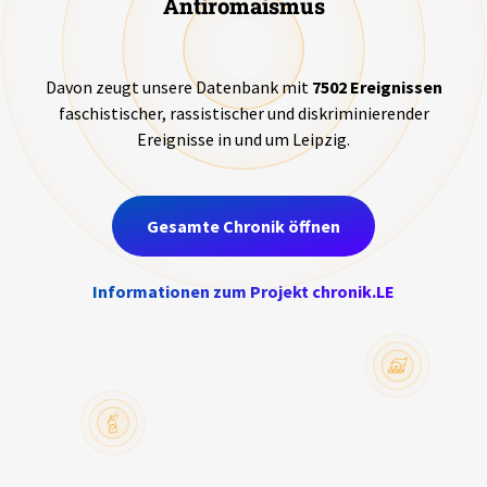
Antiromaismus
Aktuelles
Antifeminismus
Alle Beiträge
Davon zeugt unsere Datenbank mit
7502 Ereignissen
Über uns
Nationalismus
faschistischer, rassistischer und diskriminierender
Veranstaltungen
Ereignisse in und um Leipzig.
Projektbeschreibung
Verschwörungstheorien
Pressemitteilungen
Kontakt
Sozialdarwinismus
Podcasts
Gesamte Chronik öffnen
Unterstützer_innen
Behindertenfeindlichkeit
Spenden
Informationen zum Projekt chronik.LE
Neonazismus
chronik.LE in der Presse
Antisemitismus
Queerfeindlichkeit
Reichsbürger