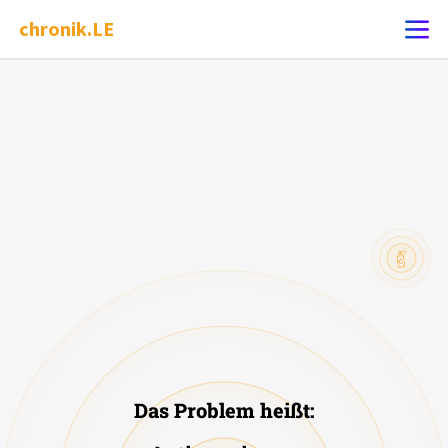
chronik.LE
Ereignis melden
Chronik
Dossiers
Leipziger Zustände
AfD
Schlaglichter
Rassismus
Das Problem heißt:
Phänomene