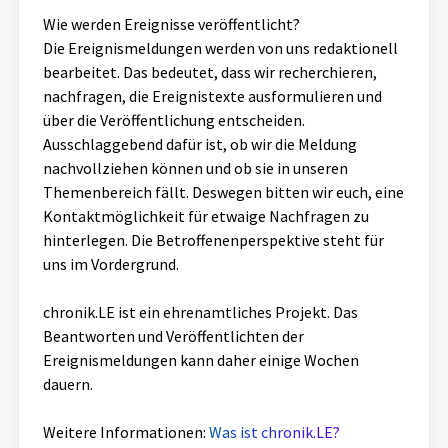
Aktuelles
Wie werden Ereignisse veröffentlicht?
Die Ereignismeldungen werden von uns redaktionell
bearbeitet. Das bedeutet, dass wir recherchieren,
Alle Beiträge
Über uns
nachfragen, die Ereignistexte ausformulieren und
Veranstaltungen
über die Veröffentlichung entscheiden.
Projektbeschreibung
Ausschlaggebend dafür ist, ob wir die Meldung
Pressemitteilungen
nachvollziehen können und ob sie in unseren
Kontakt
Themenbereich fällt. Deswegen bitten wir euch, eine
Podcasts
Kontaktmöglichkeit für etwaige Nachfragen zu
Unterstützer_innen
hinterlegen. Die Betroffenenperspektive steht für
Spenden
uns im Vordergrund.
chronik.LE in der Presse
chronik.LE ist ein ehrenamtliches Projekt. Das
Beantworten und Veröffentlichten der
Ereignismeldungen kann daher einige Wochen
dauern.
Weitere Informationen:
Was ist chronik.LE?