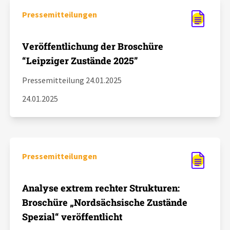
Aktuelles
Pressemitteilungen
Alle Beiträge
Über uns
Veröffentlichung der Broschüre
Veranstaltungen
“Leipziger Zustände 2025”
Projektbeschreibung
Pressemitteilungen
Pressemitteilung 24.01.2025
Kontakt
24.01.2025
Podcasts
Unterstützer_innen
Spenden
chronik.LE in der Presse
Pressemitteilungen
Analyse extrem rechter Strukturen:
Broschüre „Nordsächsische Zustände
Spezial“ veröffentlicht