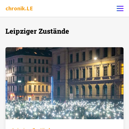
chronik.LE
Leipziger Zustände
Ereignis melden
Chronik
Dossiers
Leipziger Zustände
Schlaglichter
Phänomene