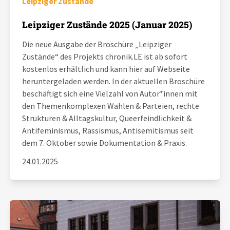
Leipziger Zustände
Aktuelles
Leipziger Zustände 2025 (Januar 2025)
Alle Beiträge
Die neue Ausgabe der Broschüre „Leipziger
Über uns
Zustände“ des Projekts chronik.LE ist ab sofort
Veranstaltungen
kostenlos erhältlich und kann hier auf Webseite
Projektbeschreibung
Pressemitteilungen
heruntergeladen werden. In der aktuellen Broschüre
Kontakt
beschäftigt sich eine Vielzahl von Autor*innen mit
Podcasts
den Themenkomplexen Wahlen & Parteien, rechte
Unterstützer_innen
Strukturen & Alltagskultur, Queerfeindlichkeit &
Antifeminismus, Rassismus, Antisemitismus seit
Spenden
dem 7. Oktober sowie Dokumentation & Praxis.
chronik.LE in der Presse
24.01.2025