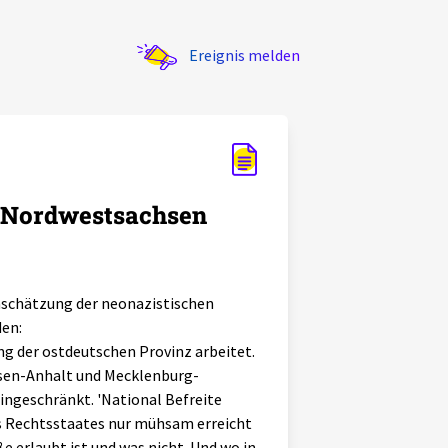
Ereignis melden
in Nordwestsachsen
inschätzung der neonazistischen
den:
ung der ostdeutschen Provinz arbeitet.
chsen-Anhalt und Mecklenburg-
ngeschränkt. 'National Befreite
es Rechtsstaates nur mühsam erreicht
e erlaubt ist und was nicht. Und wo in