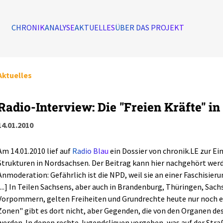
CHRONIK
ANALYSE
AKTUELLES
ÜBER DAS PROJEKT
Aktuelles
Radio-Interview: Die "Freien Kräfte" 
14.01.2010
Am 14.01.2010 lief auf
Radio Blau
ein Dossier von chronik.LE zur E
Strukturen in Nordsachsen. Der Beitrag kann hier nachgehört wer
Anmoderation: Gefährlich ist die NPD, weil sie an einer Faschisier
[...] In Teilen Sachsens, aber auch in Brandenburg, Thüringen, Sa
Vorpommern, gelten Freiheiten und Grundrechte heute nur noch ei
Zonen" gibt es dort nicht, aber Gegenden, die von den Organen d
werden. In denen rechte Jugendcliquen vorgeben, was auf der Straß