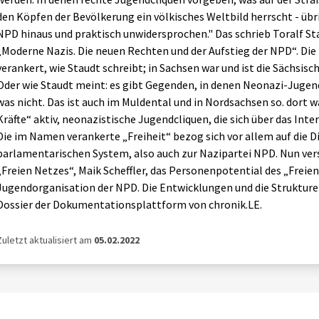
den Köpfen der Bevölkerung ein völkisches Weltbild herrscht - übr
NPD hinaus und praktisch unwidersprochen." Das schrieb Toralf St
„Moderne Nazis. Die neuen Rechten und der Aufstieg der NPD“. Die
verankert, wie Staudt schreibt; in Sachsen war und ist die Sächsis
Oder wie Staudt meint: es gibt Gegenden, in denen Neonazi-Jugend
was nicht. Das ist auch im Muldental und in Nordsachsen so. dort 
Kräfte“ aktiv, neonazistische Jugendcliquen, die sich über das Inte
Die im Namen verankerte „Freiheit“ bezog sich vor allem auf die 
parlamentarischen System, also auch zur Nazipartei NPD. Nun vers
„Freien Netzes“, Maik Scheffler, das Personenpotential des „Freien
Jugendorganisation der NPD. Die Entwicklungen und die Struktur
Dossier der Dokumentationsplattform von chronik.LE.
Zuletzt aktualisiert am
05.02.2022