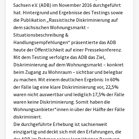
Sachsen e.V. (ADB) im November 2016 durchgeführt
Aktuelles
hat. Hintergrund und Ergebnisse des Testings sowie
die Publikation „Rassistische Diskriminierung auf
Alle Beiträge
Über uns
dem sächsischen Wohnungsmarkt –
Situationsbeschreibung &
Veranstaltungen
Handlungsempfehlungen“ präsentierte das ADB
Projektbeschreibung
Pressemitteilungen
heute der Öffentlichkeit auf einer Pressekonferenz.
Kontakt
Mit dem Testing verfolgte das ADB das Ziel,
Podcasts
Diskriminierung auf dem Wohnungsmarkt – konkret
Unterstützer_innen
beim Zugang zu Wohnraum – sichtbar und belegbar
zu machen. Mit einem deutlichen Ergebnis: In 60%
Spenden
der Fälle lag eine klare Diskriminierung vor, 22,5%
chronik.LE in der Presse
waren nicht auswertbar und lediglich 17,5% der Fälle
waren keine Diskriminierung. Somit haben die
Wohnungsanbieter*innen in über der Hälfte der Fälle
diskriminiert.
Die durchgeführte Erhebung ist sachsenweit
einzigartig und deckt sich mit den Erfahrungen, die