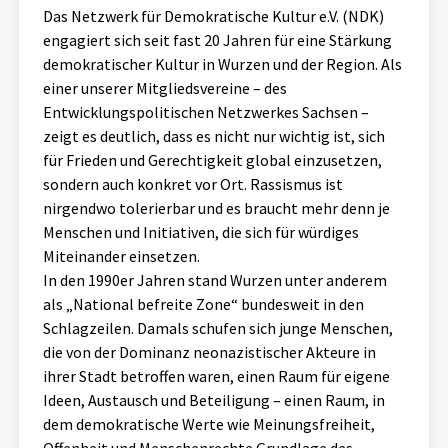
Das Netzwerk für Demokratische Kultur e.V. (NDK)
Aktuelles
engagiert sich seit fast 20 Jahren für eine Stärkung
demokratischer Kultur in Wurzen und der Region. Als
Alle Beiträge
Über uns
einer unserer Mitgliedsvereine – des
Entwicklungspolitischen Netzwerkes Sachsen –
Veranstaltungen
zeigt es deutlich, dass es nicht nur wichtig ist, sich
Projektbeschreibung
Pressemitteilungen
für Frieden und Gerechtigkeit global einzusetzen,
Kontakt
sondern auch konkret vor Ort. Rassismus ist
Podcasts
nirgendwo tolerierbar und es braucht mehr denn je
Unterstützer_innen
Menschen und Initiativen, die sich für würdiges
Miteinander einsetzen.
Spenden
In den 1990er Jahren stand Wurzen unter anderem
chronik.LE in der Presse
als „National befreite Zone“ bundesweit in den
Schlagzeilen. Damals schufen sich junge Menschen,
die von der Dominanz neonazistischer Akteure in
ihrer Stadt betroffen waren, einen Raum für eigene
Ideen, Austausch und Beteiligung – einen Raum, in
dem demokratische Werte wie Meinungsfreiheit,