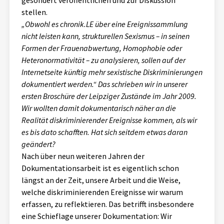
gesondert veröffentlichen und zur Diskussion
Aktuelles
stellen.
„Obwohl es chronik.LE über eine Ereignissammlung
nicht leisten kann, strukturellen Sexismus – in seinen
Alle Beiträge
Über uns
Formen der Frauenabwertung, Homophobie oder
Veranstaltungen
Heteronormativität – zu analysieren, sollen auf der
Projektbeschreibung
Internetseite künftig mehr sexistische Diskriminierungen
Pressemitteilungen
dokumentiert werden.“ Das schrieben wir in unserer
Kontakt
ersten Broschüre der Leipziger Zustände im Jahr 2009.
Podcasts
Wir wollten damit dokumentarisch näher an die
Unterstützer_innen
Realität diskriminierender Ereignisse kommen, als wir
Spenden
es bis dato schafften. Hat sich seitdem etwas daran
geändert?
chronik.LE in der Presse
Nach über neun weiteren Jahren der
Dokumentationsarbeit ist es eigentlich schon
längst an der Zeit, unsere Arbeit und die Weise,
welche diskriminierenden Ereignisse wir warum
erfassen, zu reflektieren. Das betrifft insbesondere
eine Schieflage unserer Dokumentation: Wir