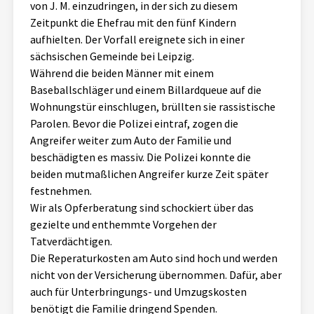
von J. M. einzudringen, in der sich zu diesem
Aktuelles
Zeitpunkt die Ehefrau mit den fünf Kindern
aufhielten. Der Vorfall ereignete sich in einer
Alle Beiträge
sächsischen Gemeinde bei Leipzig.
Über uns
Während die beiden Männer mit einem
Veranstaltungen
Baseballschläger und einem Billardqueue auf die
Projektbeschreibung
Wohnungstür einschlugen, brüllten sie rassistische
Pressemitteilungen
Parolen. Bevor die Polizei eintraf, zogen die
Kontakt
Podcasts
Angreifer weiter zum Auto der Familie und
Unterstützer_innen
beschädigten es massiv. Die Polizei konnte die
beiden mutmaßlichen Angreifer kurze Zeit später
Spenden
festnehmen.
Wir als Opferberatung sind schockiert über das
chronik.LE in der Presse
gezielte und enthemmte Vorgehen der
Tatverdächtigen.
Die Reperaturkosten am Auto sind hoch und werden
nicht von der Versicherung übernommen. Dafür, aber
auch für Unterbringungs- und Umzugskosten
benötigt die Familie dringend Spenden.