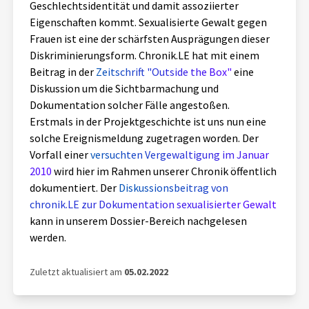
Geschlechtsidentität und damit assoziierter
Aktuelles
Eigenschaften kommt. Sexualisierte Gewalt gegen
Frauen ist eine der schärfsten Ausprägungen dieser
Alle Beiträge
Diskriminierungsform. Chronik.LE hat mit einem
Über uns
Beitrag in der
Zeitschrift "Outside the Box"
eine
Veranstaltungen
Diskussion um die Sichtbarmachung und
Projektbeschreibung
Dokumentation solcher Fälle angestoßen.
Pressemitteilungen
Erstmals in der Projektgeschichte ist uns nun eine
Kontakt
Podcasts
solche Ereignismeldung zugetragen worden. Der
Unterstützer_innen
Vorfall einer
versuchten Vergewaltigung im Januar
2010
wird hier im Rahmen unserer Chronik öffentlich
Spenden
dokumentiert. Der
Diskussionsbeitrag von
chronik.LE zur Dokumentation sexualisierter Gewalt
chronik.LE in der Presse
kann in unserem Dossier-Bereich nachgelesen
werden.
Zuletzt aktualisiert am
05.02.2022