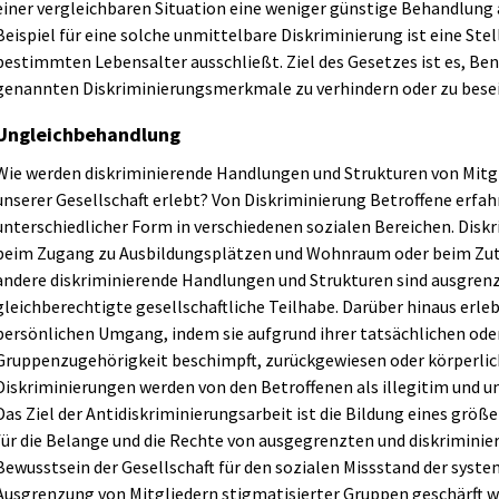
einer vergleichbaren Situation eine weniger günstige Behandlung a
Beispiel für eine solche unmittelbare Diskriminierung ist eine St
bestimmten Lebensalter ausschließt. Ziel des Gesetzes ist es, Be
genannten Diskriminierungsmerkmale zu verhindern oder zu besei
Ungleichbehandlung
Wie werden diskriminierende Handlungen und Strukturen von Mitgl
unserer Gesellschaft erlebt? Von Diskriminierung Betroffene erf
unterschiedlicher Form in verschiedenen sozialen Bereichen. Diskr
beim Zugang zu Ausbildungsplätzen und Wohnraum oder beim Zutr
andere diskriminierende Handlungen und Strukturen sind ausgren
gleichberechtigte gesellschaftliche Teilhabe. Darüber hinaus erle
persönlichen Umgang, indem sie aufgrund ihrer tatsächlichen od
Gruppenzugehörigkeit beschimpft, zurückgewiesen oder körperlic
Diskriminierungen werden von den Betroffenen als illegitim un
Das Ziel der Antidiskriminierungsarbeit ist die Bildung eines größ
für die Belange und die Rechte von ausgegrenzten und diskrimini
Bewusstsein der Gesellschaft für den sozialen Missstand der syst
Ausgrenzung von Mitgliedern stigmatisierter Gruppen geschärft wer