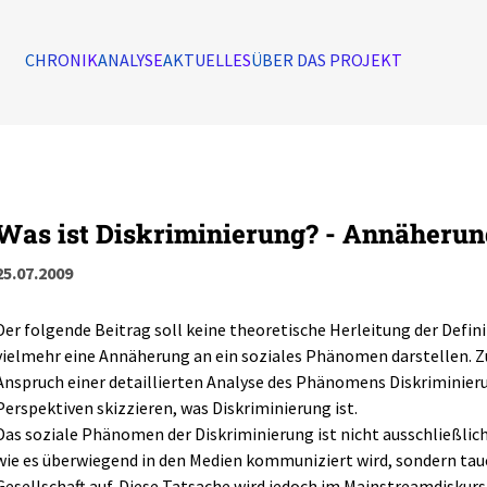
CHRONIK
ANALYSE
AKTUELLES
ÜBER DAS PROJEKT
Was ist Diskriminierung? - Annäheru
25.07.2009
Der folgende Beitrag soll keine theoretische Herleitung der Defin
vielmehr eine Annäherung an ein soziales Phänomen darstellen. Z
Anspruch einer detaillierten Analyse des Phänomens Diskriminieru
Perspektiven skizzieren, was Diskriminierung ist.
Das soziale Phänomen der Diskriminierung ist nicht ausschließlich
wie es überwiegend in den Medien kommuniziert wird, sondern tauc
Gesellschaft auf. Diese Tatsache wird jedoch im Mainstreamdiskurs