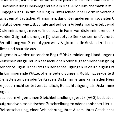
Diskriminierung überwiegend als ein Nazi-Problem thematisiert.
Hingegen ist Diskriminierung in unterschiedlicher Form in versch
Es ist ein alltägliches Phänomen, das unter anderem im sozialen U
Institutionen wie z.B. Schule und auf dem Arbeitsmarkt erlebt wir
Diskriminierungen vorzufinden u.a. in Form von diskriminierender 
werden Stigmatisierungen [1], stereotype Denkweisen und Vorurtei
Vermittlung von Stereotypen wie z.B. „kriminelle Ausländer“ bedi
diese und baut sie aus.
Allgemein werden unter dem Begriff Diskriminierung Handlungen
Menschen aufgrund von tatsächlichen oder zugeschriebenen gru
benachteiligen. Dabei treten Benachteiligungen in vielfältigen E
diskriminierende Witze, offene Beleidigungen, Mobbing, sexuelle 
Dienstleistungen oder Verträgen. Diskriminierung kann jeden Mensc
es jedoch nicht selbstverständlich, Benachteiligung als Diskrimin
legen.
Nach dem Allgemeinen Gleichbehandlungsgesetz (AGG) bedeutet D
aufgrund von rassistischen Zuschreibungen oder ethnischer Herkunf
Weltanschauung, einer Behinderung, ihres Alters, ihres Geschlechts