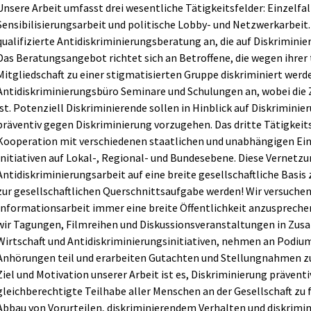
Unsere Arbeit umfasst drei wesentliche Tätigkeitsfelder: Einzelfa
Sensibilisierungsarbeit und politische Lobby- und Netzwerkarbeit
qualifizierte Antidiskriminierungsberatung an, die auf Diskriminie
Das Beratungsangebot richtet sich an Betroffene, die wegen ihrer
Mitgliedschaft zu einer stigmatisierten Gruppe diskriminiert werd
Antidiskriminierungsbüro Seminare und Schulungen an, wobei die 
ist. Potenziell Diskriminierende sollen in Hinblick auf Diskriminie
präventiv gegen Diskriminierung vorzugehen. Das dritte Tätigkeits
Kooperation mit verschiedenen staatlichen und unabhängigen Ein
Initiativen auf Lokal-, Regional- und Bundesebene. Diese Vernetzun
Antidiskriminierungsarbeit auf eine breite gesellschaftliche Basis
zur gesellschaftlichen Querschnittsaufgabe werden! Wir versuchen
Informationsarbeit immer eine breite Öffentlichkeit anzuspreche
wir Tagungen, Filmreihen und Diskussionsveranstaltungen in Zus
Wirtschaft und Antidiskriminierungsinitiativen, nehmen an Podiu
Anhörungen teil und erarbeiten Gutachten und Stellungnahmen zu
Ziel und Motivation unserer Arbeit ist es, Diskriminierung präven
gleichberechtigte Teilhabe aller Menschen an der Gesellschaft zu f
Abbau von Vorurteilen, diskriminierendem Verhalten und diskrimin