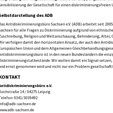
Sensibilisierung der Gesellschaft für einen diskriminierungsfreie
Selbstdarstellung des ADB
Das Antidiskriminierungsbüro Sachsen e.V. (ADB) arbeitet seit 2005
Sachsen für alle Fragen zu Diskriminierung aufgrund von ethnisch
Zuschreibung, Religion und Weltanschauung, Behinderung, Alter, G
Wir verfolgen damit den horizontalen Ansatz, der auch den Antidis
Europäischen Union und dem Allgemeinen Gleichbehandlungsgeset
Antidiskriminierungsbüro ist in den neuen Bundesländern die einzi
Diskriminierungstatbestände. Wir wollen damit ein Signal setzen, 
und ernst genommen wird und nicht nur ein Problem gesellschaftli
KONTAKT
Antidiskriminierungsbüro e.V.
Kochstraße 14 / 04275 Leipzig
Telefon: 0341/3039492
info@adb-sachsen.de
www.adb-sachsen.de