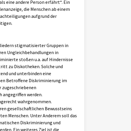
ls eine andere Person erfährt“. Ein
ellenanzeige, die Menschen ab einem
nachteiligungen aufgrund der
tigen.
iedern stigmatisierter Gruppen in
ahren Ungleichbehandlungen in
iminierte stoßen u.a. auf Hindernisse
itt zu Diskotheken. Solche und
zend und unterbinden eine
ben Betroffene Diskriminierung im
er zugeschriebenen
h angegriffen werden.
d ungerecht wahrgenommen.
eren gesellschaftlichen Bewusstseins
erten Menschen. Unter Anderem soll das
ematischen Diskriminierung und
den. Ein weiteres Ziel ist die